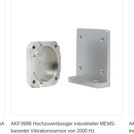
Erhalten Sie besten Preis
mA
AKF398B Hochzuverlässiger industrieller MEMS-
AK
basierter Vibrationssensor von 2000 Hz
In