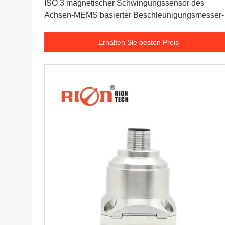
ISO 3 magnetischer Schwingungssensor des
Achsen-MEMS basierter Beschleunigungsmesser-
60mA
Erhalten Sie besten Preis