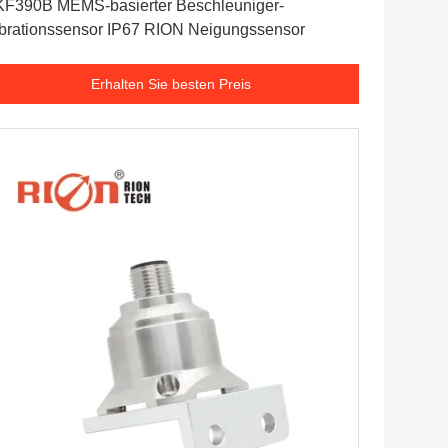
F390B MEMS-basierter Beschleuniger-
brationssensor IP67 RION Neigungssensor
Erhalten Sie besten Preis