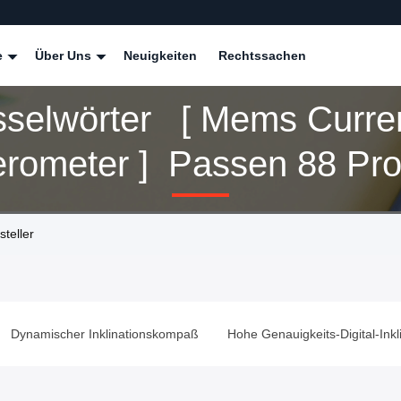
e
Über Uns
Neuigkeiten
Rechtssachen
sselwörter [ Mems Curre
Accelerometer ] Pas
teller
Dynamischer Inklinationskompaß
Hohe Genauigkeits-Digital-Ink