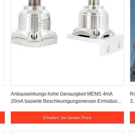
Erhalten Sie besten Preis
Antiauswirkungs-hohe Genauigkeit MEMS 4mA
Ri
20mA basierte Beschleunigungsmesser-Ermüdungs-
3,
Überwachung
Be
Erhalten Sie besten Preis