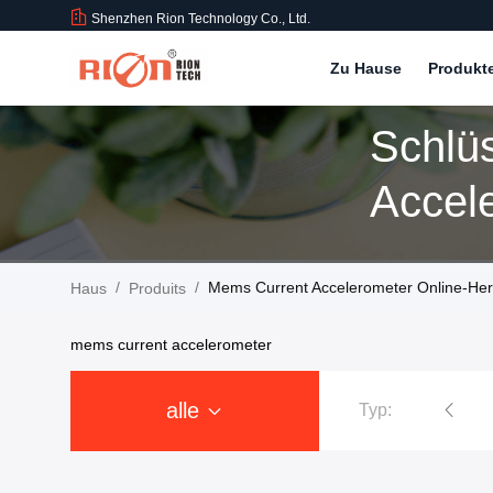
Shenzhen Rion Technology Co., Ltd.
Zu Hause
Produkt
Schlü
/
/
Mems Current Accelerometer Online-Hers
Haus
Produits
mems current accelerometer
alle
Typ:
Neigungs-Sensor-Inklinationskompaß