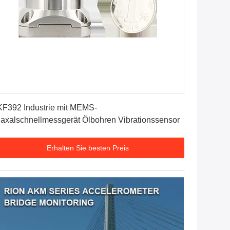
Erhalten Sie besten Preis
F392 Industrie mit MEMS-
iaxalschnellmessgerät Ölbohren Vibrationssensor
Erhalten Sie besten Preis