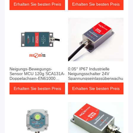
Neigungs-des Sensor-
Erhalten Sie besten Preis
Erhalten Sie besten Preis
1000Hz
Neigungs-Bewegungs-
0.05° IP67 Industrielle
Sensor MCU 120g SCA131A-
Neigungsschalter 24V
Doppelachsen-EN61000
Spannungseinlassüberwachungss
Digital
Erhalten Sie besten Preis
Erhalten Sie besten Preis