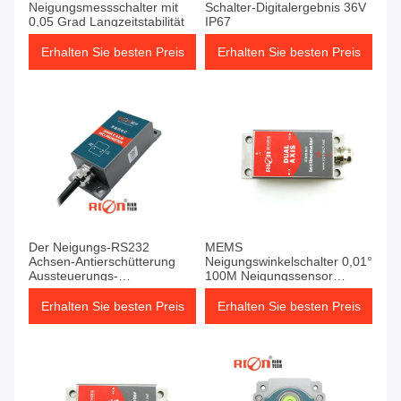
Neigungsmessschalter mit
Schalter-Digitalergebnis 36V
0,05 Grad Langzeitstabilität
IP67
Erhalten Sie besten Preis
Erhalten Sie besten Preis
Der Neigungs-RS232
MEMS
Achsen-Antierschütterung
Neigungswinkelschalter 0,01°
Aussteuerungs-
100M Neigungssensor
Inklinationskompass-des
Schalterindikator
Schalter-4
Erhalten Sie besten Preis
Erhalten Sie besten Preis