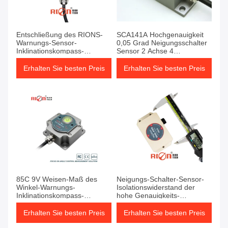
Entschließung des RIONS-
SCA141A Hochgenauigkeit
Warnungs-Sensor-
0,05 Grad Neigungsschalter
Inklinationskompass-
Sensor 2 Achse 4
Schalter-2 der Achsen-
Richtungsmessung
0.01deg
Erhalten Sie besten Preis
Erhalten Sie besten Preis
85C 9V Weisen-Maß des
Neigungs-Schalter-Sensor-
Winkel-Warnungs-
Isolationswiderstand der
Inklinationskompass-
hohe Genauigkeits-
Schalter-Sensor-2
Doppelachsen-12V
Erhalten Sie besten Preis
Erhalten Sie besten Preis