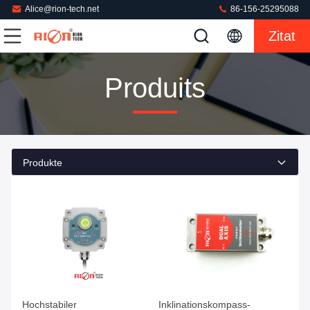
Alice@rion-tech.net
86-156-25295088
Zitat
Produits
Produkte
Hochstabiler
Inklinationskompass-