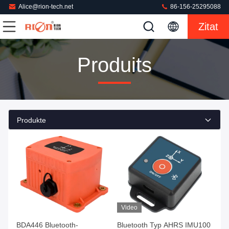
Alice@rion-tech.net
86-156-25295088
Zitat
Produits
Produkte
Video
BDA446 Bluetooth-
Bluetooth Typ AHRS IMU100