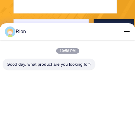
Senden Sie
Rion
10:58 PM
Good day, what product are you looking for?
Shenzhen Rion Technology Co., Ltd.
Alice@rion-tech.net
86-156-25295088
Block 1, COFCO(FUAN) Ro
botics Industriepark, Da Yan
g Road Nr. 90, Bezirk Fuyon
g, Stadt Shenzhen, China