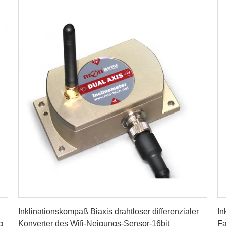
Erhalten Sie besten Preis
Inklinationskompaß Biaxis drahtloser differenzialer
In
g
Konverter des Wifi-Neigungs-Sensor-16bit
Fa