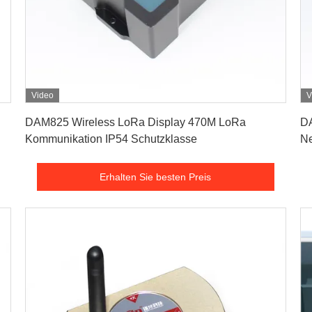
Video
V
Erhalten Sie besten Preis
DAM825 Wireless LoRa Display 470M LoRa
DA
Kommunikation IP54 Schutzklasse
Ne
Fa
Erhalten Sie besten Preis