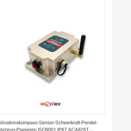
Erhalten Sie besten Preis
klinationskompass-Sensor-Schwerkraft-Pendel-
hrzeug-Planieren ISO9001 IP67 ACA826T