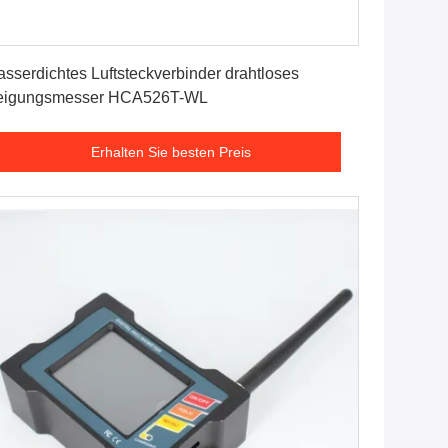
Erhalten Sie besten Preis
sserdichtes Luftsteckverbinder drahtloses
eigungsmesser HCA526T-WL
Erhalten Sie besten Preis