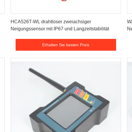
Erhalten Sie besten Preis
HCA526T-WL drahtloser zweiachsiger
Wa
Neigungssensor mit IP67 und Langzeitstabilität
N
Erhalten Sie besten Preis