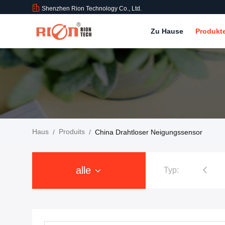
Shenzhen Rion Technology Co., Ltd.
Zu Hause
Produkt
Haus
Produits
/
/
China Drahtloser Neigungssensor
alle
Typ:
Neigungs-Sensor-Inklinationskompaß