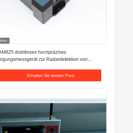
ideo
Erhalten Sie besten Preis
M825 drahtloses hochpräzises
igungsmessgerät zur Radardetektion von
hrzeugplattformen
Erhalten Sie besten Preis