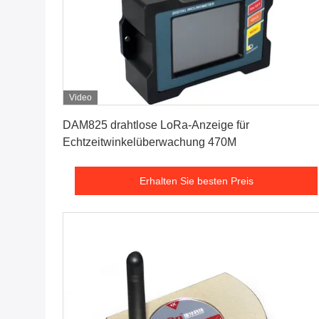
Video
Erhalten Sie besten Preis
DAM825 drahtlose LoRa-Anzeige für
Echtzeitwinkelüberwachung 470M
Erhalten Sie besten Preis