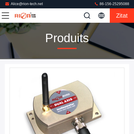
Alice@rion-tech.net
86-156-25295088
Zitat
Produits