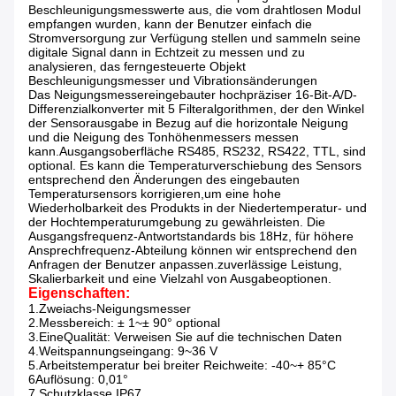
Beschleunigungsmesswerte aus, die vom drahtlosen Modul
empfangen wurden, kann der Benutzer einfach die
Stromversorgung zur Verfügung stellen und sammeln seine
digitale Signal dann in Echtzeit zu messen und zu
analysieren, das ferngesteuerte Objekt
Beschleunigungsmesser und Vibrationsänderungen
Das Neigungsmesser
eingebauter hochpräziser 16-Bit-A/D-
Differenzialkonverter mit 5 Filteralgorithmen, der den Winkel
der Sensorausgabe in Bezug auf die horizontale Neigung
und die Neigung des Tonhöhenmessers messen
kann.Ausgangsoberfläche RS485, RS232, RS422, TTL, sind
optional. Es kann die Temperaturverschiebung des Sensors
entsprechend den Änderungen des eingebauten
Temperatursensors korrigieren,um eine hohe
Wiederholbarkeit des Produkts in der Niedertemperatur- und
der Hochtemperaturumgebung zu gewährleisten. Die
Ausgangsfrequenz-Antwortstandards bis 18Hz, für höhere
Ansprechfrequenz-Abteilung können wir entsprechend den
Anfragen der Benutzer anpassen.zuverlässige Leistung,
Skalierbarkeit und eine Vielzahl von Ausgabeoptionen.
Eigenschaften:
1.Zweiachs-Neigungsmesser
2.Messbereich: ± 1
~
± 90° optional
3.
Eine
Qualität: Verweisen Sie auf die technischen Daten
4.Weitspannungseingang: 9
~
36 V
5.
Arbeitstemperatur bei breiter Reichweite: -40
~
+ 85°C
6Auflösung: 0,01°
7.
Schutzklasse IP67