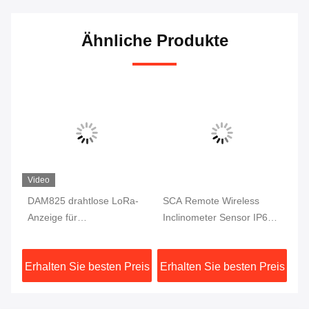
Ähnliche Produkte
Video
DAM825 drahtlose LoRa-
SCA Remote Wireless
Wa
Anzeige für
Inclinometer Sensor IP67
Ne
Echtzeitwinkelüberwachung
Neigungssensor
Do
470M
eis
Erhalten Sie besten Preis
Erhalten Sie besten Preis
Er