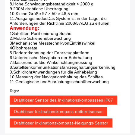
8.Hohe Schwingungsbeständigkeit > 2000 g
9.200M drahtlose Übertragung
10.Kleine Größe:
97 × 50 × 48,5 mm
11.
Ausgangsmodus
Das System ist in der Lage, die
Anforderungen der Richtlinie 2008/57/EG zu erfüllen.
Anwendung:
1Satelliten-Positionierung Suche
2.Mobile Schienenüberwachung
3Mechanische Messtechnik
von
Eintrittswinkel
4Ölbohrgeräte
5.Radarerkennung der Fahrzeugplattform
6.Unterirdische Navigation der Bohrhaltung
7.Basierend auf
die Winkelrichtungmessung
8.Satellitenkommunikationsfahrzeughaltungserkennung
9.Schildrohr
Anwendungen für die Anhebelung
10.Messung der Navigationshaltung des Schiffes
11.Geologische und
Ausrüstungsschubüberwachung
Tags:
Drahtloser Sensor des Inklinationskompassses IP67
Drahtloser Inklinationskompass-entferntsensor
Drahtloser Inklinationskompass-Neigungs-Sensor