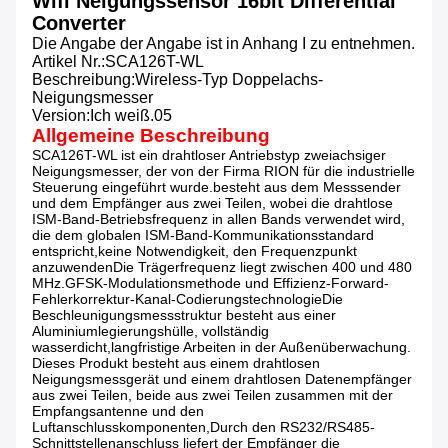
Wifi Neigungssensor 16bit Differential
Converter
Die Angabe der Angabe ist in Anhang I zu entnehmen.
Artikel Nr.
:
SCA126T-WL
Beschreibung
:
Wireless-Typ Doppelachs-
Neigungsmesser
Version
:
Ich weiß.05
Allgemeine Beschreibung
SCA126T-WL ist ein drahtloser Antriebstyp zweiachsiger
Neigungsmesser, der von der Firma RION für die industrielle
Steuerung eingeführt wurde.
besteht aus dem Messsender
und dem Empfänger aus zwei Teilen, wobei die drahtlose
ISM-Band-Betriebsfrequenz in allen Bands verwendet wird,
die dem globalen ISM-Band-Kommunikationsstandard
entspricht,keine Notwendigkeit, den Frequenzpunkt
anzuwendenDie Trägerfrequenz liegt zwischen 400 und 480
MHz.GFSK-Modulationsmethode und Effizienz-Forward-
Fehlerkorrektur-Kanal-CodierungstechnologieDie
Beschleunigungsmessstruktur besteht aus einer
Aluminiumlegierungshülle, vollständig
wasserdicht,langfristige Arbeiten in der Außenüberwachung.
Dieses Produkt besteht aus einem drahtlosen
Neigungsmessgerät und einem drahtlosen Datenempfänger
aus zwei Teilen, beide aus zwei Teilen zusammen mit der
Empfangsantenne und den
Luftanschlusskomponenten,Durch den RS232/RS485-
Schnittstellenanschluss liefert der Empfänger die