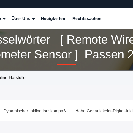
e
Über Uns
Neuigkeiten
Rechtssachen
sselwörter [ Remote Wir
ometer Sensor ] Passen 21
ts
ine-Hersteller
Dynamischer Inklinationskompaß
Hohe Genauigkeits-Digital-Ink