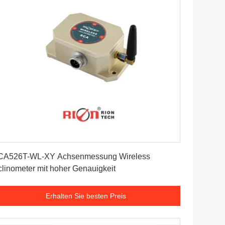
Erhalten Sie besten Preis
CA526T-WL-XY Achsenmessung Wireless
clinometer mit hoher Genauigkeit
Erhalten Sie besten Preis