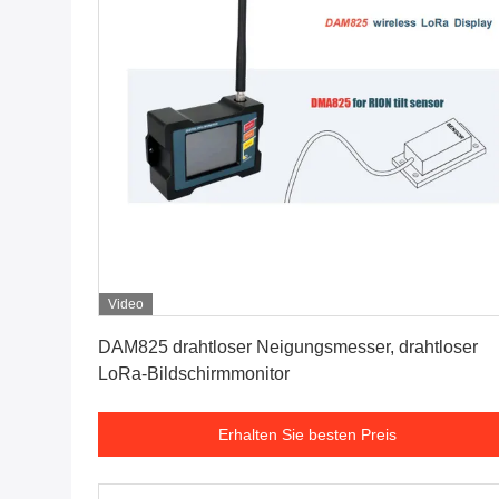
Video
Erhalten Sie besten Preis
DAM825 drahtloser Neigungsmesser, drahtloser
LoRa-Bildschirmmonitor
Erhalten Sie besten Preis