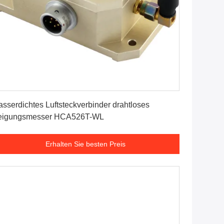
Erhalten Sie besten Preis
sserdichtes Luftsteckverbinder drahtloses
eigungsmesser HCA526T-WL
Erhalten Sie besten Preis