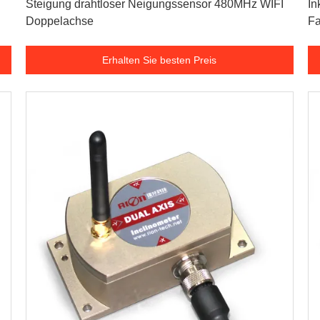
Steigung drahtloser Neigungssensor 480MHz WIFI
In
Doppelachse
Fa
dr
Erhalten Sie besten Preis