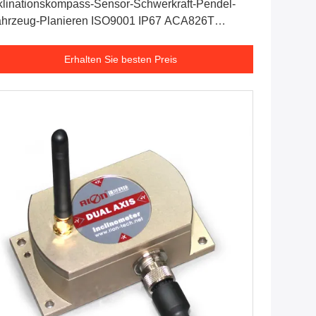
klinationskompass-Sensor-Schwerkraft-Pendel-
hrzeug-Planieren ISO9001 IP67 ACA826T
ahtloses
Erhalten Sie besten Preis