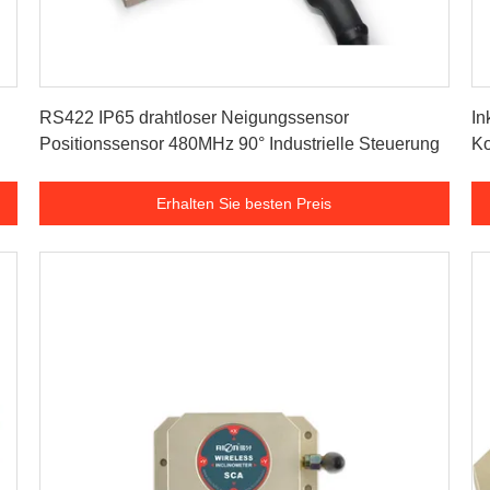
Erhalten Sie besten Preis
RS422 IP65 drahtloser Neigungssensor
In
Positionssensor 480MHz 90° Industrielle Steuerung
Ko
Erhalten Sie besten Preis