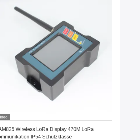
ideo
Erhalten Sie besten Preis
M825 Wireless LoRa Display 470M LoRa
mmunikation IP54 Schutzklasse