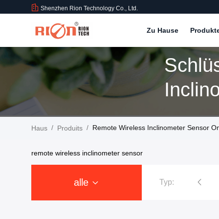
Shenzhen Rion Technology Co., Ltd.
Zu Hause
Produkt
Schlü
Inclin
Produi
/
/
Remote Wireless Inclinometer Sensor Onl
Haus
Produits
remote wireless inclinometer sensor
alle
Typ:
Neigungs-Sensor-Inklinationskompaß