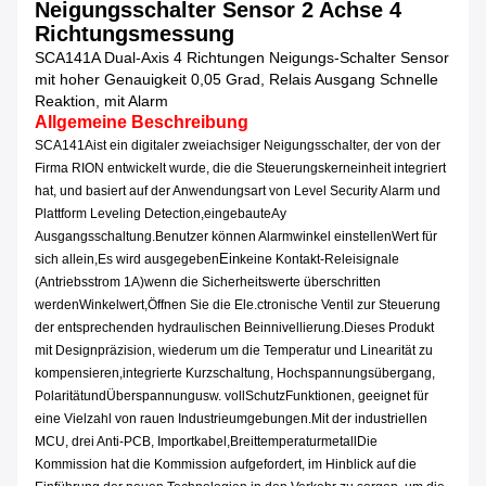
Neigungsschalter Sensor 2 Achse 4
Richtungsmessung
SCA141A Dual-Axis 4 Richtungen Neigungs-Schalter Sensor
mit hoher Genauigkeit 0,05 Grad, Relais Ausgang Schnelle
Reaktion, mit Alarm
Allgemeine Beschreibung
SCA1
4
1A
ist ein digitaler zweiachsiger Neigungsschalter, der von der
Firma RION entwickelt wurde, die die Steuerungskerneinheit integriert
hat, und basiert auf der Anwendungsart von Level Security Alarm und
Plattform Leveling Detection,
eingebaute
Ay
Ausgangsschaltung
.
Benutzer können Alarmwinkel einstellen
Wert für
Ein
sich allein
,
Es wird ausgegeben
keine Kontakt-Releisignale
(Antriebsstrom 1A)
wenn die Sicherheitswerte überschritten
werden
Winkelwert,
Öffnen Sie die Ele.
ctronische Ventil zur Steuerung
der entsprechenden hydraulischen Beinnivellierung.
Dieses Produkt
mit Designpräzision, wiederum um die Temperatur und Linearität zu
kompensieren,
integrierte Kurzschaltung, Hochspannungsübergang,
Polarität
und
Überspannung
usw. voll
Schutz
Funktionen
, geeignet für
eine Vielzahl von rauen Industrieumgebungen.
Mit der industriellen
MCU, drei Anti-PCB, Importkabel,
Breittemperaturmetall
Die
Kommission hat die Kommission aufgefordert, im Hinblick auf die