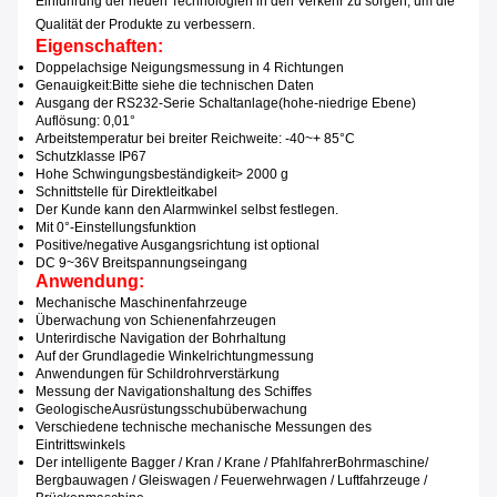
Einführung der neuen Technologien in den Verkehr zu sorgen, um die
Qualität der Produkte zu verbessern.
Eigenschaften:
Doppelachsige Neigungsmessung in 4 Richtungen
Genauigkeit
:
Bitte siehe die technischen Daten
Ausgang der RS232-Serie Schaltanlage
(
hohe-niedrige Ebene)
Auflösung: 0,01°
Arbeitstemperatur bei breiter Reichweite: -40
~
+ 85°C
Schutzklasse IP67
Hohe Schwingungsbeständigkeit
> 2000 g
Schnittstelle für Direktleitkabel
Der Kunde kann den Alarmwinkel selbst festlegen.
Mit 0°-Einstellungsfunktion
Positive/negative Ausgangsrichtung ist optional
DC 9
~
36V Breitspannungseingang
Anwendung:
Mechanische Maschinenfahrzeuge
Überwachung von Schienenfahrzeugen
Unterirdische Navigation der Bohrhaltung
Auf der Grundlage
die Winkelrichtungmessung
Anwendungen für Schildrohrverstärkung
Messung der Navigationshaltung des Schiffes
Geologische
Ausrüstungsschubüberwachung
Verschiedene technische mechanische Messungen des
Eintrittswinkels
Der intelligente Bagger / Kran / Krane / Pfahlfahrer
Bohrmaschine
/
Bergbauwagen / Gleiswagen / Feuerwehrwagen / Luftfahrzeuge /