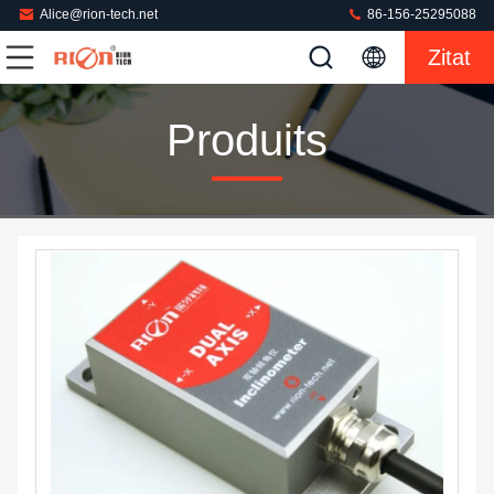
Alice@rion-tech.net
86-156-25295088
Zitat
Produits