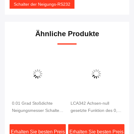
Schalter der Neigungs-RS232
Ähnliche Produkte
0.01 Grad Stoßdichte
LCA342 Achsen-null
Re
Neigungsmesser Schalter
gesetzte Funktion des 0,1
SC
0.2s Reaktionszeit
Grad-Neigungs-Schalter-2
Se
Sc
eis
Erhalten Sie besten Preis
Erhalten Sie besten Preis
Er