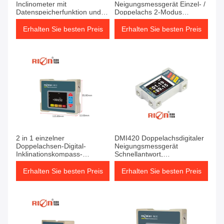
Inclinometer mit
Neigungsmessgerät Einzel- /
Datenspeicherfunktion und
Doppelachs 2-Modus
Nachtsichtbildschirm
Horizontale vertikale
Installation
Erhalten Sie besten Preis
Erhalten Sie besten Preis
Neigungsmessgerät
2 in 1 einzelner
DMI420 Doppelachsdigitaler
Doppelachsen-Digital-
Neigungsmessgerät
Inklinationskompass-
Schnellantwort,
Industrie unter Verwendung
Datenspeicherung,
des Millimeter-Neigungs-
kalibrierbar
Erhalten Sie besten Preis
Erhalten Sie besten Preis
Sensors