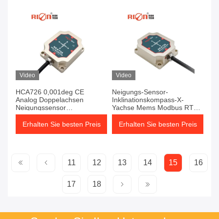
Video
Video
HCA726 0,001deg CE
Neigungs-Sensor-
Analog Doppelachsen
Inklinationskompass-X-
Neigungssensor
Yachse Mems Modbus RTU
Neigungsmessgerät 0,02s
Niveauschalter
Weite Reichweite
Erhalten Sie besten Preis
Erhalten Sie besten Preis
11
12
13
14
15
16
17
18