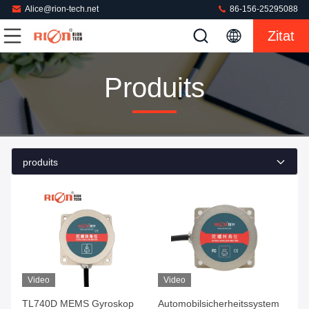
Alice@rion-tech.net
86-156-25295088
Zitat
Produits
produits
Video
Video
TL740D MEMS Gyroskop
Automobilsicherheitssystem