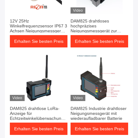
Video
12V 25Hz
DAM825 drahtloses
Winkelfrequenzsensor IP67 3
hochpräzises
Achsen Neigungsmessgerät
Neigungsmessgerät zur
Industrielle Steuerung
Radardetektion von
Fahrzeugplattformen
Erhalten Sie besten Preis
Erhalten Sie besten Preis
Video
Video
DAM825 drahtlose LoRa-
DAM825 Industrie drahtloser
Anzeige für
Neigungsmessgerät mit
Echtzeitwinkelüberwachung
wiederaufladbarer Batterie
470M
Erhalten Sie besten Preis
Erhalten Sie besten Preis