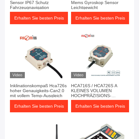
Sensor IP67 Schutz
Mems Gyroskop Sensor
Fahrzeugnavigation
Leichtgewicht
Erhalten Sie besten Preis
Erhalten Sie besten Preis
Video
Video
Inklinationskompaß Hca726s
HCA716S / HCA726S A
hoher Genauigkeits-Can2.0
KLEINES VOLUMEN
mit vollem Temp-Ausgleich
HOCHPRÄZISIONS-
NEIGUNGSMESSER
CAN2.0A/B-AUSGANG
Erhalten Sie besten Preis
Erhalten Sie besten Preis