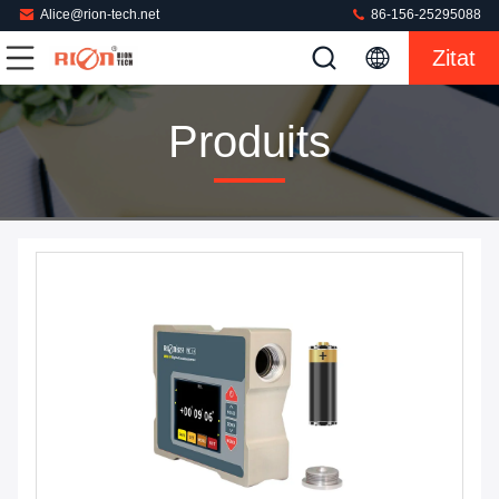
Alice@rion-tech.net
86-156-25295088
Zitat
Produits