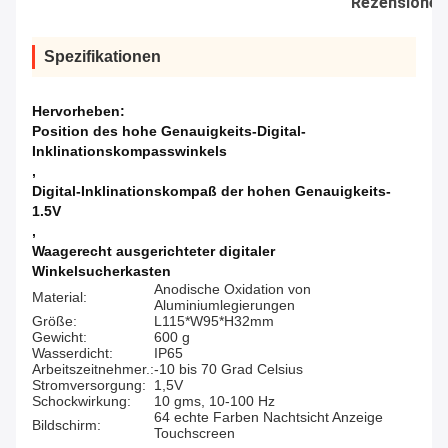
Rezensionen
Spezifikationen
Hervorheben:
Position des hohe Genauigkeits-Digital-
Inklinationskompasswinkels
,
Digital-Inklinationskompaß der hohen Genauigkeits-
1.5V
,
Waagerecht ausgerichteter digitaler
Winkelsucherkasten
Anodische Oxidation von
Material:
Aluminiumlegierungen
Größe:
L115*W95*H32mm
Gewicht:
600 g
Wasserdicht:
IP65
Arbeitszeitnehmer.:
-10 bis 70 Grad Celsius
Stromversorgung:
1,5V
Schockwirkung:
10 gms, 10-100 Hz
64 echte Farben Nachtsicht Anzeige
Bildschirm:
Touchscreen