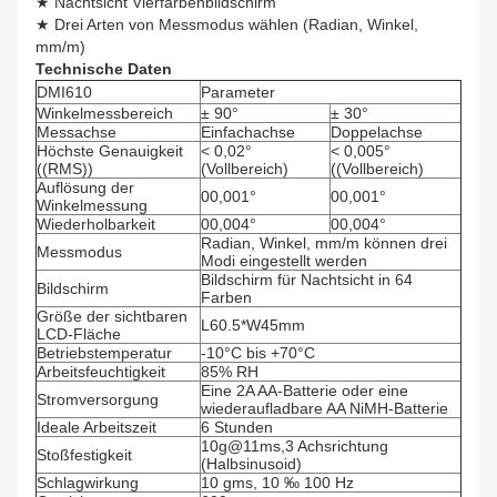
★ Nachtsicht Vierfarbenbildschirm
★ Drei Arten von Messmodus wählen (Radian, Winkel,
mm/m)
Technische Daten
DMI610
Parameter
Winkelmessbereich
± 90°
± 30°
Messachse
Einfachachse
Doppelachse
Höchste Genauigkeit
< 0,02°
< 0,005°
((RMS))
(Vollbereich)
((Vollbereich)
Auflösung der
00,001°
00,001°
Winkelmessung
Wiederholbarkeit
00,004°
00,004°
Radian, Winkel, mm/m können drei
Messmodus
Modi eingestellt werden
Bildschirm für Nachtsicht in 64
Bildschirm
Farben
Größe der sichtbaren
L60.5*W45mm
LCD-Fläche
Betriebstemperatur
-10°C bis +70°C
Arbeitsfeuchtigkeit
85% RH
Eine 2A AA-Batterie oder eine
Stromversorgung
wiederaufladbare AA NiMH-Batterie
Ideale Arbeitszeit
6 Stunden
10g@11ms,3 Achsrichtung
Stoßfestigkeit
(Halbsinusoid)
Schlagwirkung
10 gms, 10 ‰ 100 Hz