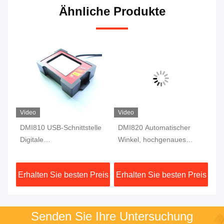
Ähnliche Produkte
Video
Video
s-
DMI810 USB-Schnittstelle
DMI820 Automatischer
DM
Digitale
Winkel, hochgenaues
Ho
Ebenwinkelmessung
digitales
Ne
Fluxgate 10Hz Einsachser
Neigungsmessgerät,
Sc
eis
Erhalten Sie besten Preis
Erhalten Sie besten Preis
Er
Datenspeicher
Senden Sie Ihre Untersuchung