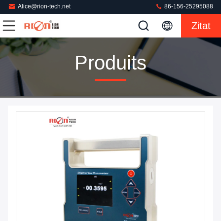
Alice@rion-tech.net
86-156-25295088
Zitat
Produits