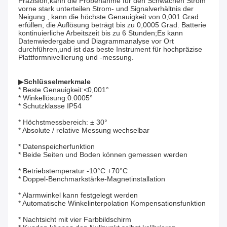
Präzision,kann die Probenahme für den Schwachen Strom 
vorne stark unterteilen Strom- und Signalverhältnis der 
Neigung , kann die höchste Genauigkeit von 0,001 Grad 
erfüllen, die Auflösung beträgt bis zu 0,0005 Grad. Batterie 
kontinuierliche Arbeitszeit bis zu 6 Stunden;Es kann 
Datenwiedergabe und Diagrammanalyse vor Ort 
durchführen,und ist das beste Instrument für hochpräzise 
Plattformnivellierung und -messung.
▶
Schlüsselmerkmale
* Beste Genauigkeit:<0,001°
* Winkellösung:0.0005°
* Schutzklasse IP54
* Höchstmessbereich: ± 30°
* Absolute / relative Messung wechselbar
* Datenspeicherfunktion
* Beide Seiten und Boden können gemessen werden
* Betriebstemperatur -10°C +70°C
* Doppel-Benchmarkstärke-Magnetinstallation
* Alarmwinkel kann festgelegt werden
* Automatische Winkelinterpolation Kompensationsfunktion
* Nachtsicht mit vier Farbbildschirm