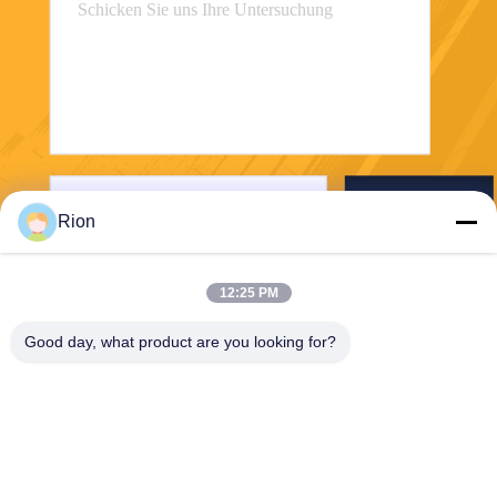
Senden Sie
Rion
12:25 PM
Good day, what product are you looking for?
Shenzhen Rion Technology Co., Ltd.
Alice@rion-tech.net
86-156-25295088
Block 1, COFCO(FUAN) Ro