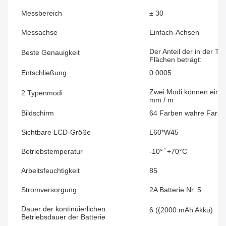
Messbereich
± 30
Messachse
Einfach-Achsen
Der Anteil der in der Ta
Beste Genauigkeit
Flächen beträgt:
Entschließung
0.0005
Zwei Modi können einge
2 Typenmodi
mm / m
Bildschirm
64 Farben wahre Farbe
Sichtbare LCD-Größe
L60*W45
Betriebstemperatur
-10° ̊ +70°C
Arbeitsfeuchtigkeit
85
Stromversorgung
2A Batterie Nr. 5
Dauer der kontinuierlichen
6 ((2000 mAh Akku)
Betriebsdauer der Batterie