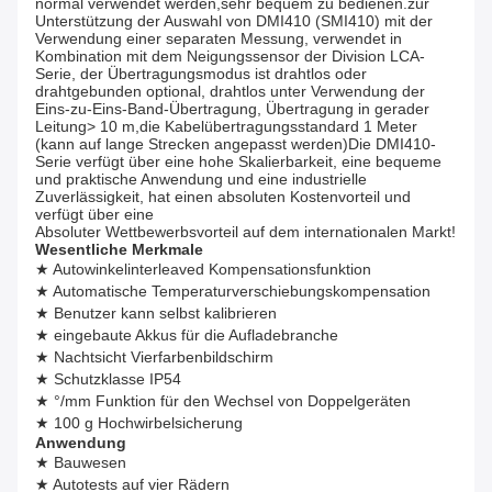
normal verwendet werden,sehr bequem zu bedienen.zur
Unterstützung der Auswahl von DMI410 (SMI410) mit der
Verwendung einer separaten Messung, verwendet in
Kombination mit dem Neigungssensor der Division LCA-
Serie, der Übertragungsmodus ist drahtlos oder
drahtgebunden optional, drahtlos unter Verwendung der
Eins-zu-Eins-Band-Übertragung, Übertragung in gerader
Leitung> 10 m,die Kabelübertragungsstandard 1 Meter
(kann auf lange Strecken angepasst werden)Die DMI410-
Serie verfügt über eine hohe Skalierbarkeit, eine bequeme
und praktische Anwendung und eine industrielle
Zuverlässigkeit, hat einen absoluten Kostenvorteil und
verfügt über eine
Absoluter Wettbewerbsvorteil auf dem internationalen Markt!
Wesentliche Merkmale
★ Autowinkelinterleaved Kompensationsfunktion
★ Automatische Temperaturverschiebungskompensation
★ Benutzer kann selbst kalibrieren
★ eingebaute Akkus für die Aufladebranche
★ Nachtsicht Vierfarbenbildschirm
★ Schutzklasse IP54
★ °/mm Funktion für den Wechsel von Doppelgeräten
★ 100 g Hochwirbelsicherung
Anwendung
★ Bauwesen
★ Autotests auf vier Rädern