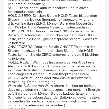
HOLD: Dieser Schlüssel verriegelt die aktuellen Daten,
bequeme Kundenakten;
NULL: Dieser Knopf kann im absoluten und relativen
Messmodus wechseln.
HOLD & ZERO: Drücken Sie die HOLD-Taste, bis auf dem
Bildschirm ein kleines Sperrzeichen angezeigt wird, und
drücken Sie dann ZERO, können Sie in den Messgrößen
von ¢Winkel ¢ und ¢mm/m ¢ zwei Einheiten wechseln;
ON/OFF&HOLD: Drücken Sie die ON/OFF-Taste, bis der
Bildschirm schwarz ist, und drücken Sie dann die HOLD-
Taste, kann die Genauigkeit entsprechend dem Bildschirm
kalibrieren;
ON/OFF&ZERO: Drücken Sie die ON/OFF-Taste, bis der
Bildschirm schwarz ist, und drücken Sie dann die HOLD-
Taste, können Sie die ZERO entsprechend dem Bildschirm
kalibrieren;
HOLLE RESET: Wenn das Instrument bei der Arbeit einen
Absturz auftritt, kann der Schlüssel nicht betrieben werden,
kann der Nadelstrich mit einem harten Gegenstand in das
Loch eingesetzt werden, um den Knopf zu berühren;
USB JACK: zum Laden oder zum Winkel der externen
Verbindung, Datenübertragung;
Warnlicht: Aufladen von Warnlichtern, leuchtet an bedeutet,
dass es geladen wird, Licht ausgeschaltet mens mit Energie
gefüllt wurde, dann können Sie das Ladegerät abnehmen.
(Um eine lange Lebensdauer der Batterie zu gewährleisten,
verwenden Sie sie bitte nicht so oft wie möglich, wenn sie
mit Strom geladen wird(Siehe unten.)