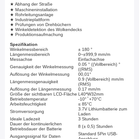
★ Abhang der Straße
★ Maschineninstallation
★ Rohrleitungsanlage
★ Industrieplattform
★ Prüfungen von Drehbüchern
★ Winkeldetektion des Wolkendecks
★ Produktionsaufmachung
Spezifikation
Winkelmessbereich
± 180 °
Längenmessbereich
0~±999,9 mm/m
Messachse
Einfachachse
0.05 ° ((Vollbereich) °
Genauigkeit der Winkelmessung
((RMS)
Auflösung der Winkelmessung
00,01°
0.9 (Vollbereich) mm/m
Längenmessgenauigkeit
(RMS)
Auflösung der Längenmessung
0.17 mm/m
Größe der sichtbaren LCD-Fläche
L40*W32mm
Betriebstemperatur
-10° ̊ +70°C
Arbeitsfeuchtigkeit
≤ 85°C
3.7V Lithiumbatterie zum
Stromversorgung
Laden
Ideale Ladezeit
3 Stunden
Dauer der kontinuierlichen
8 (± 0,5) Stunden
Betriebsdauer der Batterie
Standard 5Pin USB-
Ausgangssignal für Daten
Anschluss