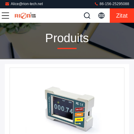
Alice@rion-tech.net
86-156-25295088
Zitat
Produits