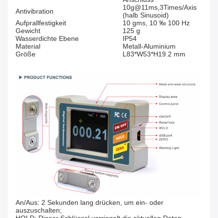
10g@11ms,3Times/Axis
Antivibration
(halb Sinusoid)
Aufprallfestigkeit
10 gms, 10 ‰ 100 Hz
Gewicht
125 g
Wasserdichte Ebene
IP54
Material
Metall-Aluminium
Größe
L83*W53*H19.2 mm
An/Aus: 2 Sekunden lang drücken, um ein- oder
auszuschalten;