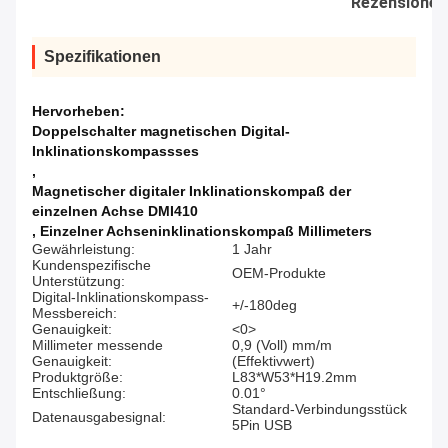
Rezensionen
Spezifikationen
Hervorheben:
Doppelschalter magnetischen Digital-
Inklinationskompassses
,
Magnetischer digitaler Inklinationskompaß der
einzelnen Achse DMI410
,
Einzelner Achseninklinationskompaß Millimeters
Gewährleistung:
1 Jahr
Kundenspezifische
OEM-Produkte
Unterstützung:
Digital-Inklinationskompass-
+/-180deg
Messbereich:
Genauigkeit:
<0>
Millimeter messende
0,9 (Voll) mm/m
Genauigkeit:
(Effektivwert)
Produktgröße:
L83*W53*H19.2mm
Entschließung:
0.01°
Standard-Verbindungsstück
Datenausgabesignal:
5Pin USB