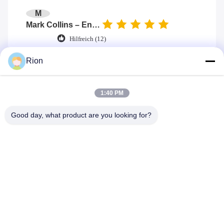
M
Mark Collins – Engineer
Hilfreich (12)
Very easy to use and readings are clear.
Rion
Accuracy is good and it’s been reliable for
daily work.
1:40 PM
Good day, what product are you looking for?
Tags:
Digitaler Winkelmesser der CER-Doppelachse
magnetisches digitales Winkelmessgerät
Digitaler Winkelindikator mit 2 Achsen