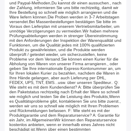
und Paypal-Methoden,Du kannst dir einen aussuchen., nach
der Zahlung, informieren Sie uns bitte rechtzeitig, damit wir
Ihre Bestellung so schnell wie möglich arrangieren und die
Ware liefern können.Die Proben werden in 3-7 Arbeitstagen
versendet.Bei Massenbestellungen bestätigen Sie bitte im
Voraus den Lieferplan mit unserem Vertriebsmitarbeiter, um
unnötige Verzögerungen zu vermeiden.Wir haben mehrere
Prüfungsabteilungen werden in strenger Übereinstimmung
mit den Anforderungen der Inspektion der Warenqualität und
Funktionen, um die Qualität jedes mit 100% qualifizierten
Produkt zu gewährleisten, und die Produkte werden
überprüft / getestet wieder, um sicherzustellen, keine
Probleme vor dem Versand.Sie können einen Kurier für die
Abholung von Waren von unserer Firma arrangieren., oder
geben Sie Ihre internationale Express-Kontonummer an, um
für Ihren lokalen Kurier zu bezahlen, nachdem die Waren in
Ihre Hände gelangen, aber auch Lieferung per DHL,
FEDEX, UPS, TNT, EMS...usw. über unseren Spediteur.. Q:
Wie steht es mit dem Kundendienst? A: Bitte überprüfen Sie
den Paketstatus rechtzeitig nach Erhalt der Ware so schnell
wie möglich und testen Sie die Leistung des Produkts,Wenn
es Qualitätsprobleme gibt, kontaktieren Sie uns bitte zuerst.,
werden wir uns so schnell wie möglich mit Ihren Problemen
und Rückmeldungen befassen. F: Wie steht es mit der
Produktgarantie und dem Reparaturservice? A: Garantie für
ein Jahr, im AllgemeinenWir können den Reparaturservice
kostenlos anbieten, wenn er innerhalb eines Jahres nicht
beschädigt ist.Wenn über einen bestimmten