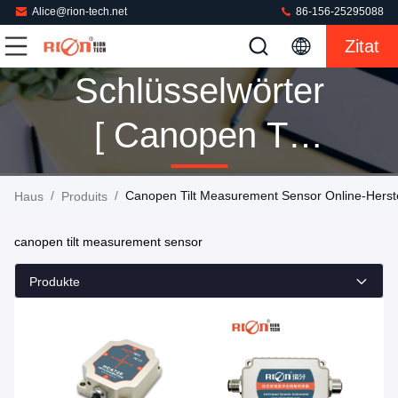
Alice@rion-tech.net
86-156-25295088
Zitat
Schlüsselwörter
[ Canopen Tilt
Measurement
/
/
Canopen Tilt Measurement Sensor Online-Herste
Haus
Produits
Sensor ]
canopen tilt measurement sensor
Passen 12
Produkte
Produits