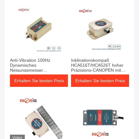
Anti-Vibration 100Hz
Inklinationskompaß
Dynamisches
HCA516T/HCA526T hoher
Neigungsmesser
Präzisions-CANOPEN mit
Doppelachse CANopen
gutem Temperatur-Antrieb
Erhalten Sie besten Preis
Erhalten Sie besten Preis
Video