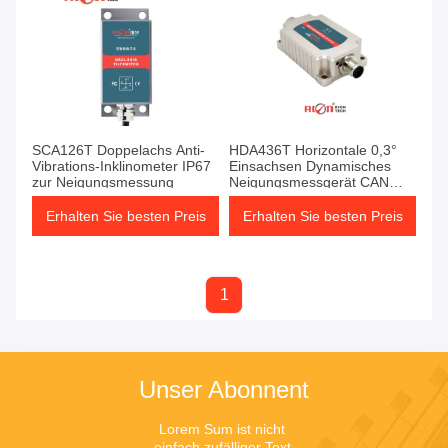
SCA126T Doppelachs Anti-
HDA436T Horizontale 0,3°
Vibrations-Inklinometer IP67
Einsachsen Dynamisches
zur Neigungsmessung
Neigungsmessgerät CAN
Bus
Erhalten Sie besten Preis
Erhalten Sie besten Preis
1
Unser Abonnent
Lorem Sum ist nicht 
einfach zufälliger Text.