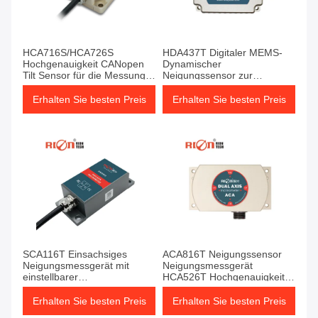
HCA716S/HCA726S
HDA437T Digitaler MEMS-
Hochgenauigkeit CANopen
Dynamischer
Tilt Sensor für die Messung
Neigungssensor zur
der industriellen Neigung
Neigungsmessung in
Bewegung oder Vibration
Erhalten Sie besten Preis
Erhalten Sie besten Preis
SCA116T Einsachsiges
ACA816T Neigungssensor
Neigungsmessgerät mit
Neigungsmessgerät
einstellbarer
HCA526T Hochgenauigkeit
Ausgangsgeschwindigkeit /
CANoffene Winkelmessgerät
Neigungsdetektionssensor
Erhalten Sie besten Preis
Erhalten Sie besten Preis