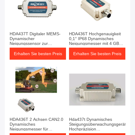
HDA437T Digitaler MEMS-
HDA436T Hochgenauigkeit
Dynamischer
0,1° IP68 Dynamisches
Neigungssensor zur
Neigungsmesser mit 4 GB
Neigungsmessung in
Datenspeicher für
Bewegung oder Vibration
Einstellungsmessungen
Erhalten Sie besten Preis
Erhalten Sie besten Preis
HDA436T 2 Achsen CAN2.0
Hda437t Dynamisches
Dynamisches
Steigungsüberwachungsgerät
Neigungsmesser für
Hochpräzision
Satellitensuchsatelliten
Hochschwingung