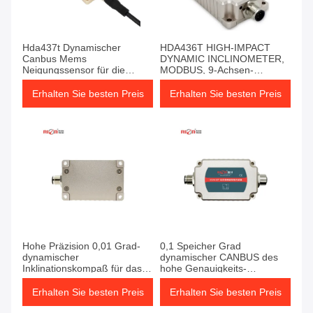
Hda437t Dynamischer
HDA436T HIGH-IMPACT
Canbus Mems
DYNAMIC INCLINOMETER,
Neigungssensor für die
MODBUS, 9-Achsen-
Steuerung der industriellen
Ausgang
Automatisierung
Erhalten Sie besten Preis
Erhalten Sie besten Preis
Hohe Präzision 0,01 Grad-
0,1 Speicher Grad
dynamischer
dynamischer CANBUS des
Inklinationskompaß für das
hohe Genauigkeits-
genaues Messen und
Inklinationskompass--40C-
Analyse
+85C
Erhalten Sie besten Preis
Erhalten Sie besten Preis