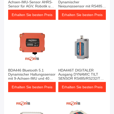
Achsen-IMU-Sensor AHRS-
Dynamischer
Sensor für AGV, Robotik und
Neigungssensor mit RS485-
Motion Tracking
Ausgang für die Echtzeit-
Haltungsmessung
Erhalten Sie besten Preis
Erhalten Sie besten Preis
BDA446 Bluetooth 5.1
HDA446T DIGITALER
Dynamischer Haltungssensor
Ausgang DYNAMIC TILT
mit 9-Achsen-IMU und 40m-
SENSOR RS485/RS232/TTL
Übertragung für
Ausgangssignal
Industrieanlagen
Erhalten Sie besten Preis
Erhalten Sie besten Preis