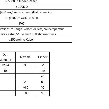
≥ 50000
Stunden/Zeiten
≥ 100
MΩ
 @ 11 ms
,
3 Achsrichtung (Halbsinusoid)
10 g
,
10
- Ich weiß.
1000 Hz
IP67
ration:
1
m Länge, verschleißfest
,
breittemperatur,
rmtes Kabel
5
* 0,4 mm2
Luftfahrtanschluss
≤
250
g(
ohne Kabel
)
Der
Maximal
Einheit
Standard
12
,
24
36
V
40
mA
kΩ
20
nF
+85
°C
+85
°C