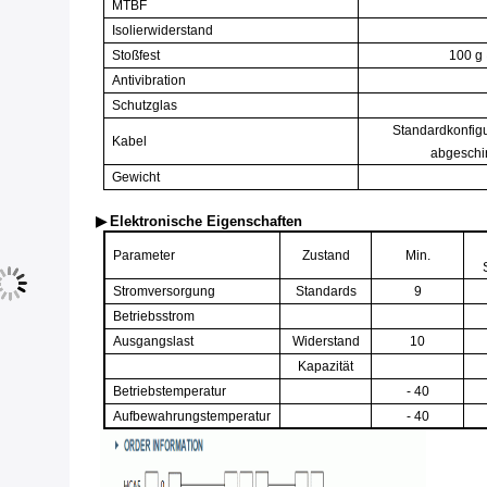
MTBF
Isolierwiderstand
Stoßfest
100 g
Antivibration
Schutzglas
Standardkonfigu
Kabel
abgeschi
Gewicht
▶
Elektronische Eigenschaften
Parameter
Zustand
Min.
Stromversorgung
Standards
9
Betriebsstrom
Ausgangslast
Widerstand
10
Kapazität
Betriebstemperatur
- 40
Aufbewahrungstemperatur
- 40