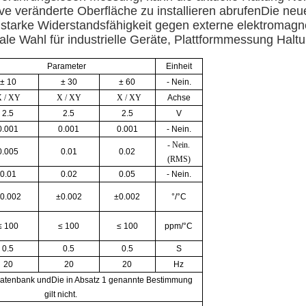
ve veränderte Oberfläche zu installieren abrufen
Die neu
 starke Widerstandsfähigkeit gegen externe elektromagn
ale Wahl für industrielle Geräte, Plattformmessung Haltu
Parameter
Einheit
± 10
± 30
± 60
- Nein.
X
/ XY
X
/ XY
X
/ XY
Achse
2.5
2.5
2.5
V
0.001
0.001
0.001
- Nein.
- Nein.
0.005
0.01
0.02
(
RMS
)
0.01
0.02
0.05
- Nein.
0.002
±0.002
±0.002
°/°C
≤ 100
≤ 100
≤ 100
ppm/°C
0.5
0.5
0.5
S
20
20
20
Hz
Datenbank
und
Die in Absatz 1 genannte Bestimmung
gilt nicht.