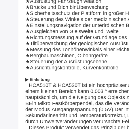
★
Ausrüstung Fahrzeugnivelation
★
Brücke und D
Ich bin
Überwachung
★
Sicherheitsschutz der Plattform in großer 
★
Steuerung des Winkels der medizinischen 
★
Einstellungsnavigation der unterirdischen 
★
Ausgleichen von Gleisweite und -weite
★
Richtungsmessung auf der Grundlage des
★
Tiltüberwachung der geologischen Ausrüst
★
Messung des Tonhöhenwinkels einer Richt
★
Bergbaumaschinen, Ölbohrgeräte
★
Steuerung der Ausrüstungsebene
★
Ausrichtungskontrolle, Kurvenkontrolle
▶ Einleitung
HCA510T & HCA520T ist ein hochpräziser 
einem kleinen Bereich kann 0,003 ° erreiche
hauptsächlich, um die Neigung des Objekts
B
Ein Mikro-Festkörperpendel, das die Verän
der Modus-Ausgangsspannung (0-5V).Der inte
Sekundärlinearität und Temperaturkorrektur,
durch Umweltveränderungen verursachte Fehle
Dieses Produkt verwendet das Prinzip der 