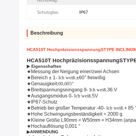
rechtzeitig:
Schutzglas:
IP67
Beschreibung
HCA510T HochpräzisionsspannungSTYPE INCLINOME
HCA510T HochpräzisionsspannungSTYPE
▶ Eigenschaften
★
Messung der Neigung einer/zwei Achsen
★
Bereich ± 1
- Ich weiß.
±
6
0° freiwillig
★
Genauigkeit
:
00,005°
★
Breitspannungseingang 9
- Ich weiß.
36 V
★
Ausgangsmodus 0
- Ich weiß.
5V
★
IP67-Schutz
★
Betrieb bei großer Temperatur -40
- Ich weiß.
+ 85 
★
Hohe Schwingungsbeständigkeit > 2000 g
★
Kleine Größe L90mm × W50mm × H34mm (anpa
★
Hochauflösung 0,001 °
▶ANWENDUNG