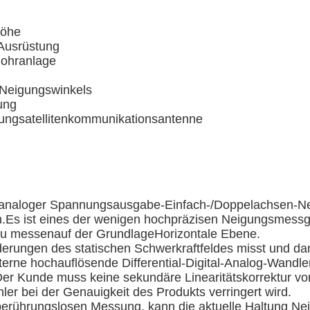
Höhe
Ausrüstung
Bohranlage
 Neigungswinkels
ung
ungsatellitenkommunikationsantenne
analoger Spannungsausgabe-Einfach-/Doppelachsen-Neig
n.Es ist eines der wenigen hochpräzisen Neigungsmessger
 zu messen
auf der Grundlage
Horizontale Ebene.
derungen des statischen Schwerkraftfeldes misst und da
rne hochauflösende Differential-Digital-Analog-Wandle
Der Kunde muss keine sekundäre Linearitätskorrektur vo
r bei der Genauigkeit des Produkts verringert wird.
berührungslosen Messung, kann die aktuelle Haltung Ne