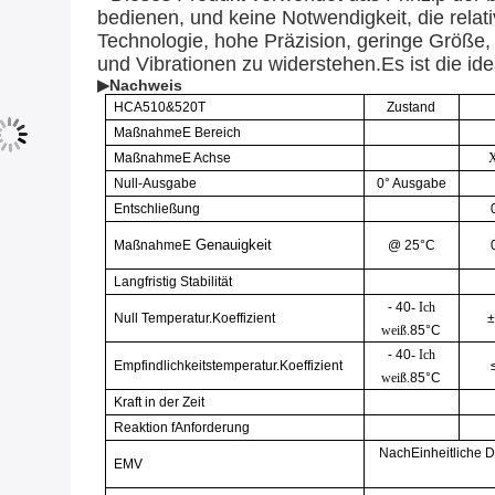
bedienen, und keine Notwendigkeit, die relati
Technologie, hohe Präzision, geringe Größe,
und Vibrationen zu widerstehen.Es ist die ide
▶Nachweis
HCA510&520T
Zustand
Maßnahme
E
Bereich
Maßnahme
E
Achse
Null-Ausgabe
0°
Ausgabe
Entschließung
Genauigkeit
Maßnahme
E
@ 25°C
Langfristig
Stabilität
- 40
- Ich
Null
Temperatur
.
Koeffizient
±
weiß.
85°C
- 40
- Ich
Empfindlichkeitstemperatur
.
Koeffizient
weiß.
85°C
Kraft in der Zeit
Reaktion f
Anforderung
Nach
Einheitliche 
EMV