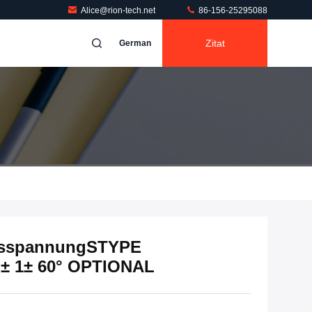
Alice@rion-tech.net
86-156-25295088
Zitat
German
nsspannungSTYPE
± 1± 60° OPTIONAL