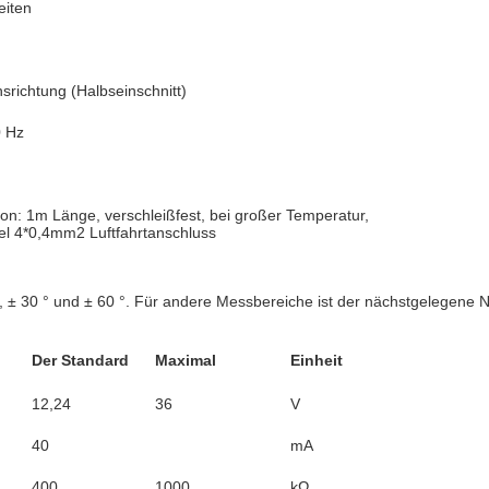
eiten
richtung (Halbseinschnitt)
0 Hz
on: 1m Länge, verschleißfest, bei großer Temperatur,
l 4*0,4mm2 Luftfahrtanschluss
°, ± 30 ° und ± 60 °. Für andere Messbereiche ist der nächstgelegene
Der Standard
Maximal
Einheit
12,24
36
V
40
mA
400
1000
kΩ