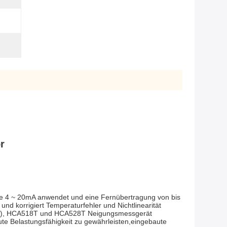
r
e 4 ~ 20mA anwendet und eine Fernübertragung von bis 
 korrigiert Temperaturfehler und Nichtlinearität 
aten), HCA518T und HCA528T Neigungsmessgerät 
te Belastungsfähigkeit zu gewährleisten,eingebaute 