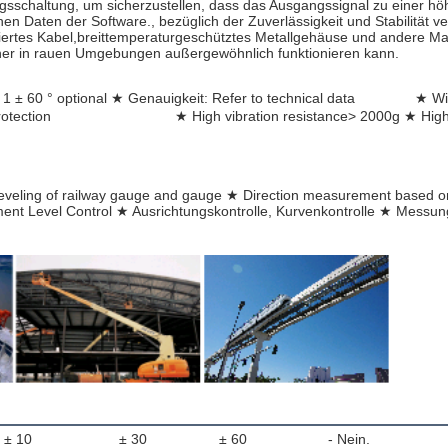
sschaltung, um sicherzustellen, dass das Ausgangssignal zu einer höhe
hen Daten der Software., bezüglich der Zuverlässigkeit und Stabilität 
ertes Kabel,breittemperaturgeschütztes Metallgehäuse und andere Maß
icher in rauen Umgebungen außergewöhnlich funktionieren kann.
tional ★ Genauigkeit: Refer to technical data               ★ Wide voltage inp
tion                               ★ High vibration resistance> 2000g ★
Leveling of railway gauge and gauge ★ Direction measurement based on tilt
t Level Control ★ Ausrichtungskontrolle, Kurvenkontrolle ★ Messung
± 10
± 30
± 60
- Nein.