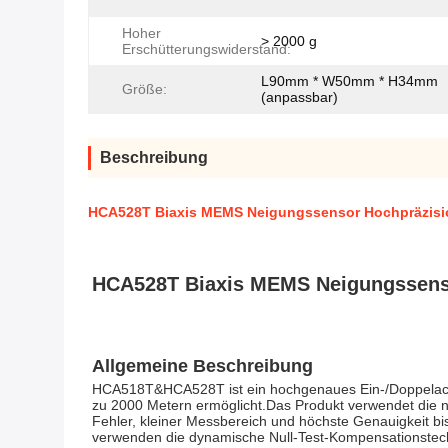
Hoher
> 2000 g
Erschütterungswiderstand:
L90mm * W50mm * H34mm
Größe:
(anpassbar)
Beschreibung
HCA528T Biaxis MEMS Neigungssensor Hochpräzisi
HCA528T Biaxis MEMS Neigungssens
Allgemeine Beschreibung
HCA518T&HCA528T ist ein hochgenaues Ein-/Doppelachs-
zu 2000 Metern ermöglicht.Das Produkt verwendet die ne
Fehler, kleiner Messbereich und höchste Genauigkeit 
verwenden die dynamische Null-Test-Kompensationstechno