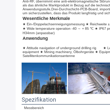
Anti-RF, übernimmt eine anti-elektromagnetische Störung
als das ähnliche Marktprodukt in Bezug auf die technisc
Anwendungsstufe,Drei-Durchschicht-PCB-Board, importi
um sicherzustellen, dass das Produkt langfristig und s
Wesentliche Merkmale
★ Ein-/Doppelachsenneigungsmessung ★ Reichweite ± 1 ± 60 ° op
★ Wide temperature operation -40 ～ + 85 ℃ ★ IP67 protec
H34mm (anpassbar)
Anwendung
★ Attitude navigation of underground drilling rig       ★ 
equipment ★ Mining machinery, Ölbohrgeräte ★ Equipmen
Satellitenkommunikationsantenne
Spezifikation
Messbereich