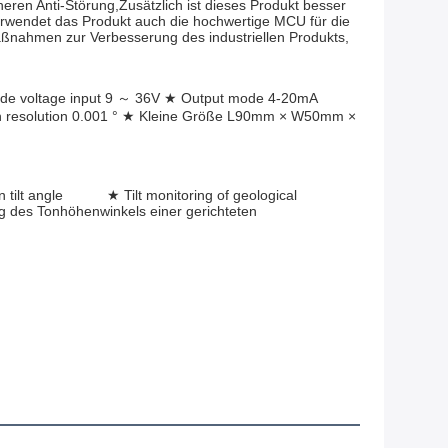
ren Anti-Störung,Zusätzlich ist dieses Produkt besser 
verwendet das Produkt auch die hochwertige MCU für die 
nahmen zur Verbesserung des industriellen Produkts, 
ut 9 ～ 36V ★ Output mode 4-20mA                         
 High resolution 0.001 ° ★ Kleine Größe L90mm × W50mm × 
 angle           ★ Tilt monitoring of geological 
 des Tonhöhenwinkels einer gerichteten 