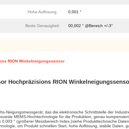
Hohe Auflösung:
0,001 °
Beste Genauigkeit:
00,002 ° @Bereich +/-3°
ons RION Winkelneigungssensor
or Hochpräzisions RION Winkelneigungssenso
Neigungsmessgerät, das die elektronische Schnittstelle der Industri
ueste MEMS-Hochtechnologie für die Produktion, genau kompensiert und
bis 0,003 ° (größerer Messbereich Index,(siehe Produkttechnische D
logie, um Produkt schnellen Start, hohe Auflösung, stabile Daten, gu