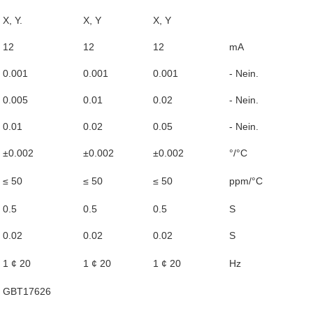
X, Y.
X, Y
X, Y
12
12
12
mA
0.001
0.001
0.001
- Nein.
0.005
0.01
0.02
- Nein.
0.01
0.02
0.05
- Nein.
±0.002
±0.002
±0.002
°/°C
≤ 50
≤ 50
≤ 50
ppm/°C
0.5
0.5
0.5
S
0.02
0.02
0.02
S
1 ¢ 20
1 ¢ 20
1 ¢ 20
Hz
d GBT17626