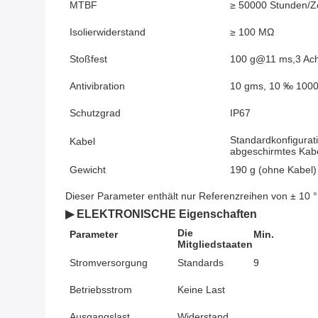
MTBF
≥ 50000 Stunden/Z
Isolierwiderstand
≥ 100 MΩ
Stoßfest
100 g@11 ms,3 Achs
Antivibration
10 gms, 10 ‰ 100
Schutzgrad
IP67
Standardkonfigurati
Kabel
abgeschirmtes Kabe
Gewicht
190 g (ohne Kabel)
Dieser Parameter enthält nur Referenzreihen von ± 10 
▶ ELEKTRONISCHE Eigenschaften
Die
Parameter
Min.
Mitgliedstaaten
Stromversorgung
Standards
9
Betriebsstrom
Keine Last
Ausgangslast
Widerstand