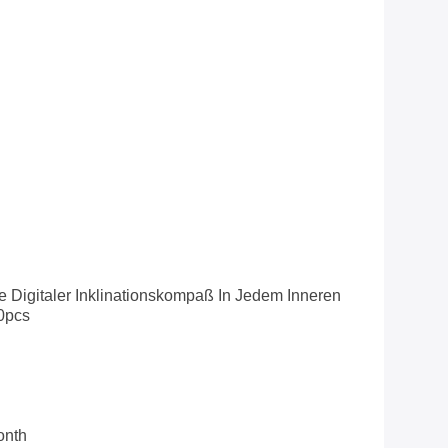
ie Digitaler Inklinationskompaß In Jedem Inneren
0pcs
onth