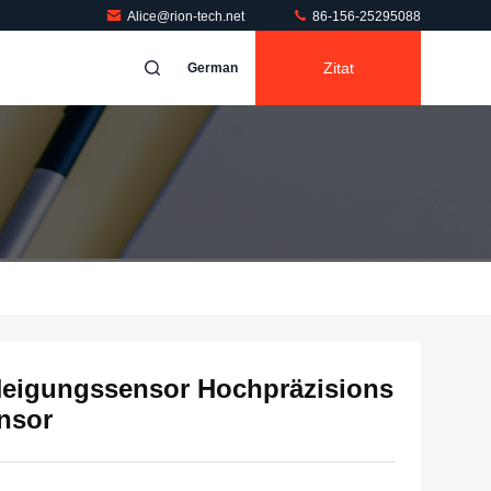
Alice@rion-tech.net
86-156-25295088
Zitat
German
eigungssensor Hochpräzisions
nsor