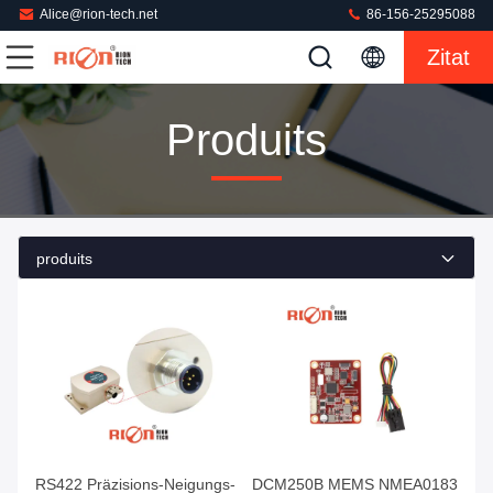
Alice@rion-tech.net
86-156-25295088
Zitat
Produits
produits
RS422 Präzisions-Neigungs-
DCM250B MEMS NMEA0183