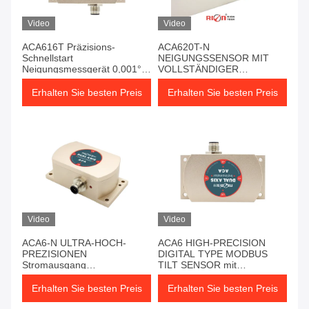
Video
Video
ACA616T Präzisions-
ACA620T-N
Schnellstart
NEIGUNGSSENSOR MIT
Neigungsmessgerät 0,001°
VOLLSTÄNDIGER
Auflösung Neigungsmesser
TEMPERATURKOMPENSATION
UND
Erhalten Sie besten Preis
Erhalten Sie besten Preis
SPANNUNGSAUSGANG
Video
Video
ACA6-N ULTRA-HOCH-
ACA6 HIGH-PRECISION
PREZISIONEN
DIGITAL TYPE MODBUS
Stromausgang
TILT SENSOR mit
Neigungssensor industrielle
vollständiger
Neigung Überwachung
Temporenkompensation
Erhalten Sie besten Preis
Erhalten Sie besten Preis