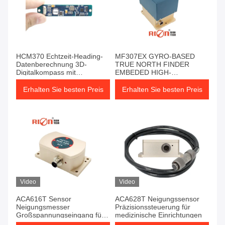
HCM370 Echtzeit-Heading-
MF307EX GYRO-BASED
Datenberechnung 3D-
TRUE NORTH FINDER
Digitalkompass mit
EMBEDED HIGH-
Neigungskompensation
PRECISION-CONTROL
Erhalten Sie besten Preis
Erhalten Sie besten Preis
Video
Video
ACA616T Sensor
ACA628T Neigungssensor
Neigungsmesser
Präzisionssteuerung für
Großspannungseingang für
medizinische Einrichtungen
Gebäude Neigungsmesser