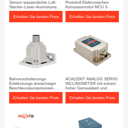
Sensor-wasserdichte Luft-
Protokoll Elektronisches
Stecker-Laser-Ausrüstung
Kompassmodul MCU 3-
DCs 9V Position
Achse Hochverlässlich
Erhalten Sie besten Preis
Erhalten Sie besten Preis
Bahnerschütterungs-
ACA2200T ANALOG SERVO
Entdeckungs-dreiachsiger
INCLINOMETER mit extrem
Beschleunigungsmesser-
hoher Genauigkeit und
Zug-Monitor
starkem EMI-Widerstand
Erhalten Sie besten Preis
Erhalten Sie besten Preis