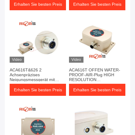
Erhalten Sie besten Preis
Erhalten Sie besten Preis
Video
Video
ACA616T&626 2
ACA616T OFFEN WATER-
Achsenpräzises
PROOF-AIR-Plug HIGH
Neigungsmessgerät mit
RESOLUTION
langfristiger Stabilität 0,01°
Einfachachsenneigung
zur Überwachung der
Erhalten Sie besten Preis
Erhalten Sie besten Preis
Neigung von Gebäuden