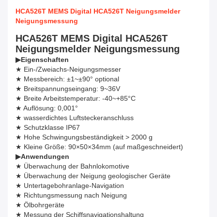
HCA526T MEMS Digital HCA526T Neigungsmelder
Neigungsmessung
HCA526T MEMS Digital HCA526T
Neigungsmelder Neigungsmessung
▶
Eigenschaften
★ Ein-/Zweiachs-Neigungsmesser
★ Messbereich: ±1~±90° optional
★ Breitspannungseingang: 9~36V
★ Breite Arbeitstemperatur: -40~+85°C
★ Auflösung: 0,001°
★ wasserdichtes Luftsteckeranschluss
★ Schutzklasse IP67
★ Hohe Schwingungsbeständigkeit > 2000 g
★ Kleine Größe: 90×50×34mm (auf maßgeschneidert)
▶
Anwendungen
★ Überwachung der Bahnlokomotive
★ Überwachung der Neigung geologischer Geräte
★ Untertagebohranlage-Navigation
★ Richtungsmessung nach Neigung
★ Ölbohrgeräte
★ Messung der Schiffsnavigationshaltung