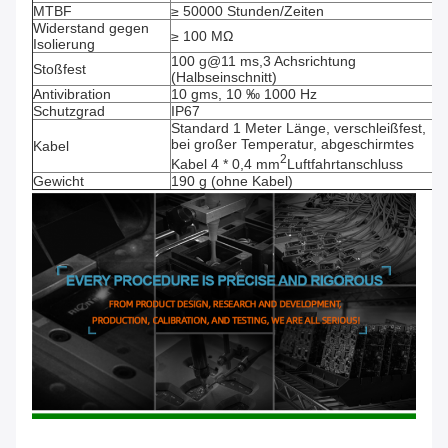
MTBF
≥ 50000 Stunden/Zeiten
Widerstand gegen
≥ 100 MΩ
Isolierung
100 g@11 ms,3 Achsrichtung
Stoßfest
(Halbseinschnitt)
Antivibration
10 gms, 10 ‰ 1000 Hz
Schutzgrad
IP67
Standard 1 Meter Länge, verschleißfest,
bei großer Temperatur, abgeschirmtes
Kabel
2
Kabel 4 * 0,4 mm
Luftfahrtanschluss
Gewicht
190 g (ohne Kabel)