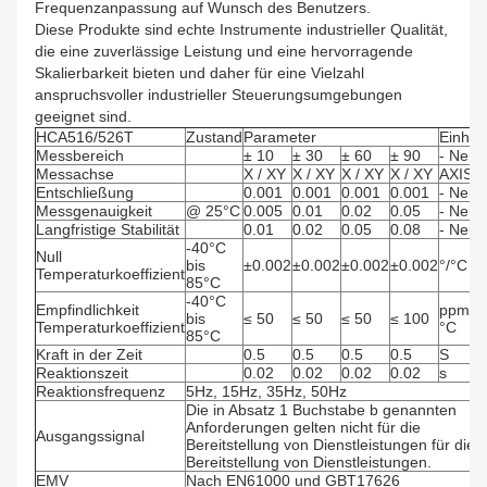
Frequenzanpassung auf Wunsch des Benutzers.
Diese Produkte sind echte Instrumente industrieller Qualität,
die eine zuverlässige Leistung und eine hervorragende
Skalierbarkeit bieten und daher für eine Vielzahl
anspruchsvoller industrieller Steuerungsumgebungen
geeignet sind.
HCA516/526T
Zustand
Parameter
Einheit
Messbereich
± 10
± 30
± 60
± 90
- Nein.
Messachse
X / XY
X / XY
X / XY
X / XY
AXIS
Entschließung
0.001
0.001
0.001
0.001
- Nein.
Messgenauigkeit
@ 25°C
0.005
0.01
0.02
0.05
- Nein.
Langfristige Stabilität
0.01
0.02
0.05
0.08
- Nein.
-40°C
Null
bis
±0.002
±0.002
±0.002
±0.002
°/°C
Temperaturkoeffizient
85°C
-40°C
Empfindlichkeit
ppm/
bis
≤ 50
≤ 50
≤ 50
≤ 100
Temperaturkoeffizient
°C
85°C
Kraft in der Zeit
0.5
0.5
0.5
0.5
S
Reaktionszeit
0.02
0.02
0.02
0.02
s
Reaktionsfrequenz
5Hz, 15Hz, 35Hz, 50Hz
Die in Absatz 1 Buchstabe b genannten
Anforderungen gelten nicht für die
Ausgangssignal
Bereitstellung von Dienstleistungen für die
Bereitstellung von Dienstleistungen.
EMV
Nach EN61000 und GBT17626