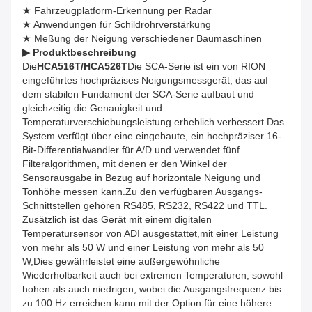
★ Fahrzeugplatform-Erkennung per Radar
★ Anwendungen für Schildrohrverstärkung
★ Meßung der Neigung verschiedener Baumaschinen
▶ Produktbeschreibung
Die
HCA516T/HCA526T
Die SCA-Serie ist ein von RION
eingeführtes hochpräzises Neigungsmessgerät, das auf
dem stabilen Fundament der SCA-Serie aufbaut und
gleichzeitig die Genauigkeit und
Temperaturverschiebungsleistung erheblich verbessert.Das
System verfügt über eine eingebaute, ein hochpräziser 16-
Bit-Differentialwandler für A/D und verwendet fünf
Filteralgorithmen, mit denen er den Winkel der
Sensorausgabe in Bezug auf horizontale Neigung und
Tonhöhe messen kann.Zu den verfügbaren Ausgangs-
Schnittstellen gehören RS485, RS232, RS422 und TTL.
Zusätzlich ist das Gerät mit einem digitalen
Temperatursensor von ADI ausgestattet,mit einer Leistung
von mehr als 50 W und einer Leistung von mehr als 50
W,Dies gewährleistet eine außergewöhnliche
Wiederholbarkeit auch bei extremen Temperaturen, sowohl
hohen als auch niedrigen, wobei die Ausgangsfrequenz bis
zu 100 Hz erreichen kann.mit der Option für eine höhere