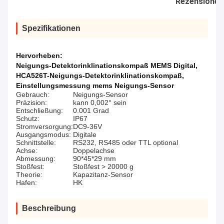
Rezensionen
Spezifikationen
Hervorheben:
Neigungs-Detektorinklinationskompaß MEMS Digital
,
HCA526T-Neigungs-Detektorinklinationskompaß
,
Einstellungsmessung mems Neigungs-Sensor
Gebrauch:
Neigungs-Sensor
Präzision:
kann 0,002° sein
Entschließung:
0.001 Grad
Schutz:
IP67
Stromversorgung:
DC9-36V
Ausgangsmodus:
Digitale
Schnittstelle:
RS232, RS485 oder TTL optional
Achse:
Doppelachse
Abmessung:
90*45*29 mm
Stoßfest:
Stoßfest > 20000 g
Theorie:
Kapazitanz-Sensor
Hafen:
HK
Beschreibung