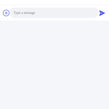
Bitte senden Sie uns Ihre 
Anfrage und wir werden 
Ihnen so schnell wie 
möglich antworten.
Photo
Video Call
Audio Call
Senden Sie