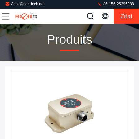
Alice@rion-tech.net
86-156-25295088
Zitat
Produits