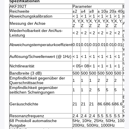
Spezifikationen
AKF392T
Parameter
Ein
Reichweite
±2
±4
±8
± 10
± 20
± 40
g
Abweichungskalibration
< 1
< 1
< 1
< 1
< 1
< 1
mg
X, Y,
X, Y,
X, Y,
X, Y,
X, Y,
X, Y,
Messung der Achse
Akz
Z
Z
Z
Z
Z
Z
Wiederholbarkeit der An/Aus-
mg
< 2
< 2
< 2
< 2
< 2
< 2
Leistung
(hö
%/
Abweichungstemperaturkoeffizient
0.01
0.01
0.01
0.01
0.01
0.01
(ty
Wer
mg
Auflösung/Schwellenwert (@ 1Hz)
< 1
< 1
< 1
< 1
< 1
< 1
(hö
% 
Nichtlinearität
< 05
< 08
< 1
< 1
< 1
< 1
(hö
Bandbreite (3 dB)
500
500
500
500
500
500
Hz
Empfindlichkeit gegenüber der
1
1
1
2
2
2
%
Querschnittsachse
Empfindlichkeit gegenüber
1
1
2
5
5
5
%
seitlichen Schwingungen
Bei
Prü
Geräuschdichte
21
21
21
86.6
86.6
86.6
der
Qua
Resonanzfrequenz
2.4
2.4
2.4
5.5
5.5
5.5
KH
68 Protokoll automatische
5Hz, 10Hz, 25Hz, 50Hz, 100Hz
Ausgabe
200Hz, 500Hz, 1000Hz