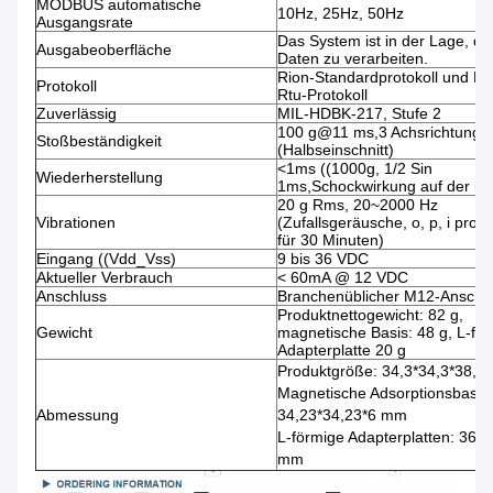
MODBUS automatische
10Hz, 25Hz, 50Hz
Ausgangsrate
Das System ist in der Lage, di
Ausgabeoberfläche
Daten zu verarbeiten.
Rion-Standardprotokoll und M
Protokoll
Rtu-Protokoll
Zuverlässig
MIL-HDBK-217, Stufe 2
100 g@11 ms,3 Achsrichtung
Stoßbeständigkeit
(Halbseinschnitt)
<1ms ((1000g, 1/2 Sin
Wiederherstellung
1ms,Schockwirkung auf der i-
20 g Rms, 20~2000 Hz
Vibrationen
(Zufallsgeräusche, o, p, i pro 
für 30 Minuten)
Eingang ((Vdd_Vss)
9 bis 36 VDC
Aktueller Verbrauch
< 60mA @ 12 VDC
Anschluss
Branchenüblicher M12-Anschl
Produktnettogewicht: 82 g,
Gewicht
magnetische Basis: 48 g, L-fö
Adapterplatte 20 g
Produktgröße: 34,3*34,3*38,5
Magnetische Adsorptionsbasis
Abmessung
34,23*34,23*6 mm
L-förmige Adapterplatten: 36*
mm