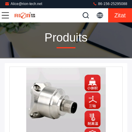
Alice@rion-tech.net
86-156-25295088
Zitat
Produits