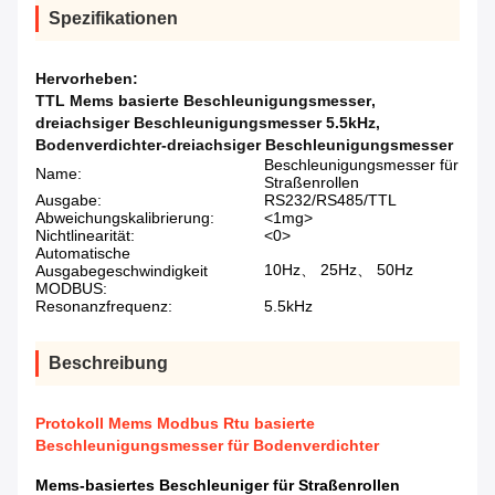
Spezifikationen
Hervorheben:
TTL Mems basierte Beschleunigungsmesser
,
dreiachsiger Beschleunigungsmesser 5.5kHz
,
Bodenverdichter-dreiachsiger Beschleunigungsmesser
Beschleunigungsmesser für
Name:
Straßenrollen
Ausgabe:
RS232/RS485/TTL
Abweichungskalibrierung:
<1mg>
Nichtlinearität:
<0>
Automatische
10Hz、 25Hz、 50Hz
Ausgabegeschwindigkeit
MODBUS:
Resonanzfrequenz:
5.5kHz
Beschreibung
Protokoll Mems Modbus Rtu basierte
Beschleunigungsmesser für Bodenverdichter
Mems-basiertes Beschleuniger für Straßenrollen