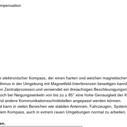
ompensation
r elektronischer Kompass, der einen harten und weichen magnetische
orithmus in der Umgebung mit Magnetfeld-Interferenzen beseitigen kan
en Zentralprozessor,und verwendet ein dreiachsiges Beschleunigungsm
ch bei Neigungswinkeln von bis zu ± 85° eine hohe Genauigkeit der Ku
nd andere Kommunikationsschnittstellen angepasst werden können.
d kann in vielen Bereichen wie stabilen Antennen, Fahrzeugen, Syste
 dem Kompass, auch in extrem rauen Umgebungen normal zu arbeiten, un
en.