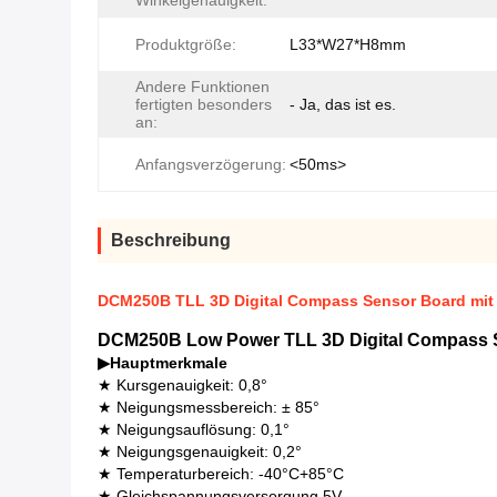
Winkelgenauigkeit:
Produktgröße:
L33*W27*H8mm
Andere Funktionen
fertigten besonders
- Ja, das ist es.
an:
Anfangsverzögerung:
<50ms>
Beschreibung
DCM250B TLL 3D Digital Compass Sensor Board mit 0
DCM250B Low Power TLL 3D Digital Compass Se
▶
Hauptmerkmale
★ Kursgenauigkeit: 0,8°
★ Neigungsmessbereich: ± 85°
★ Neigungsauflösung: 0,1°
★ Neigungsgenauigkeit: 0,2°
★ Temperaturbereich: -40°C+85°C
★ Gleichspannungsversorgung 5V