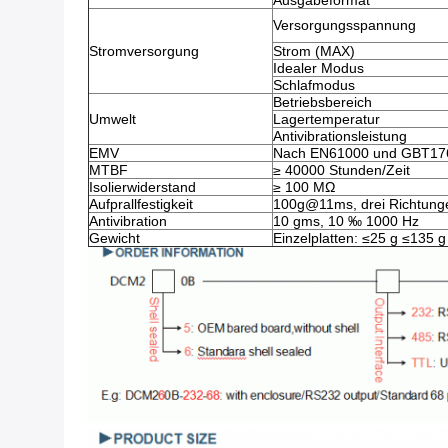
Ausgabeformat
Versorgungsspannung
Stromversorgung
Strom (MAX)
Idealer Modus
Schlafmodus
Betriebsbereich
Umwelt
Lagertemperatur
Antivibrationsleistung
EMV
Nach EN61000 und GBT17
MTBF
≥ 40000 Stunden/Zeit
Isolierwiderstand
≥ 100 MΩ
Aufprallfestigkeit
100g@11ms, drei Richtunge
Antivibration
10 gms, 10 ‰ 1000 Hz
Gewicht
Einzelplatten: ≤25 g ≤135 g