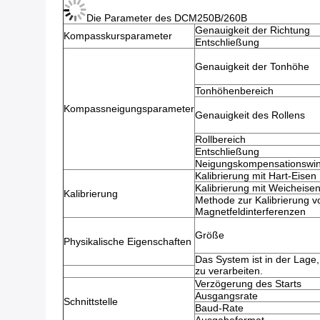
Die Parameter des DCM250B/260B
Genauigkeit der Richtung
Kompasskursparameter
Entschließung
Genauigkeit der Tonhöhe
Tonhöhenbereich
Kompassneigungsparameter
Genauigkeit des Rollens
Rollbereich
Entschließung
Neigungskompensationswin
Kalibrierung mit Hart-Eisen
Kalibrierung mit Weicheise
Kalibrierung
Methode zur Kalibrierung v
Magnetfeldinterferenzen
Größe
Physikalische Eigenschaften
Das System ist in der Lage,
zu verarbeiten.
Verzögerung des Starts
Ausgangsrate
Schnittstelle
Baud-Rate