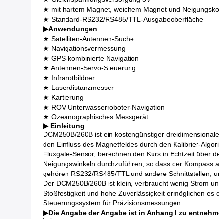
★ mit hartem Magnet, weichem Magnet und Neigungsk
★ Standard-RS232/RS485/TTL-Ausgabeoberfläche
▶
Anwendungen
★ Satelliten-Antennen-Suche
★ Navigationsvermessung
★ GPS-kombinierte Navigation
★ Antennen-Servo-Steuerung
★ Infrarotbildner
★ Laserdistanzmesser
★ Kartierung
★ ROV Unterwasserroboter-Navigation
★ Ozeanographisches Messgerät
▶ Einleitung
DCM250B/260B ist ein kostengünstiger dreidimensionale
den Einfluss des Magnetfeldes durch den Kalibrier-Alg
Fluxgate-Sensor, berechnen den Kurs in Echtzeit über d
Neigungswinkeln durchzuführen, so dass der Kompass au
gehören RS232/RS485/TTL und andere Schnittstellen, u
Der DCM250B/260B ist klein, verbraucht wenig Strom un
Stoßfestigkeit und hohe Zuverlässigkeit ermöglichen es
Steuerungssystem für Präzisionsmessungen.
▶
Die Angabe der Angabe ist in Anhang I zu entnehm