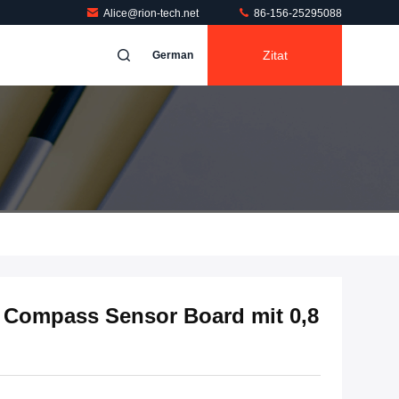
Alice@rion-tech.net
86-156-25295088
Zitat
German
 Compass Sensor Board mit 0,8