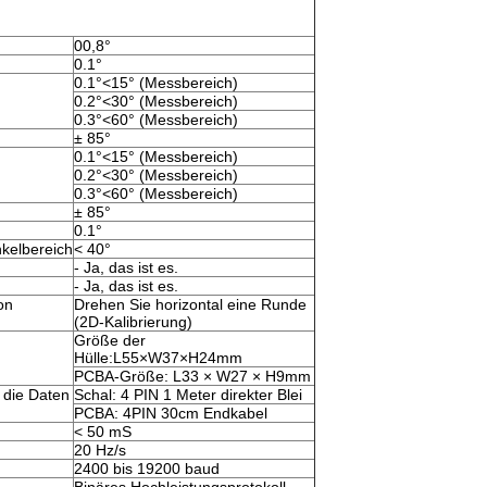
00,8°
0.1°
0.1°<15° (Messbereich)
0.2°<30° (Messbereich)
0.3°<60° (Messbereich)
± 85°
0.1°<15° (Messbereich)
0.2°<30° (Messbereich)
0.3°<60° (Messbereich)
± 85°
0.1°
kelbereich
< 40°
- Ja, das ist es.
n
- Ja, das ist es.
on
Drehen Sie horizontal eine Runde
(2D-Kalibrierung)
Größe der
Hülle:L55×W37×H24mm
PCBA-Größe: L33 × W27 × H9mm
 die Daten
Schal: 4 PIN 1 Meter direkter Blei
PCBA: 4PIN 30cm Endkabel
< 50 mS
20 Hz/s
2400 bis 19200 baud