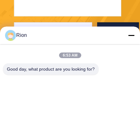
Senden Sie
Rion
6:53 AM
Good day, what product are you looking for?
Shenzhen Rion Technology Co., Ltd.
Alice@rion-tech.net
86-156-25295088
Block 1, COFCO(FUAN) Ro
botics Industriepark, Da Yan
g Road Nr. 90, Bezirk Fuyon
g, Stadt Shenzhen, China