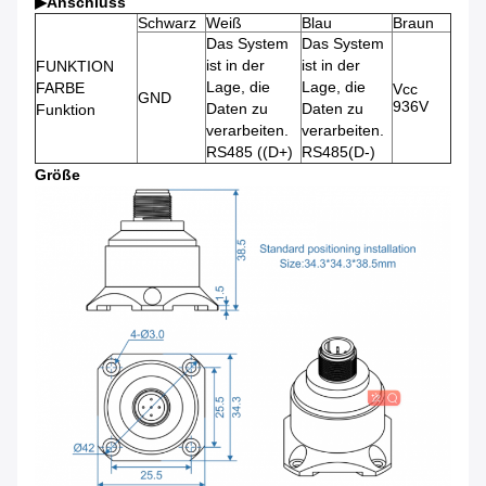
▶
Anschluss
Schwarz
Weiß
Blau
Braun
Das System
Das System
ist in der
ist in der
FUNKTION
Lage, die
Lage, die
FARBE
Vcc
GND
936V
Daten zu
Daten zu
Funktion
verarbeiten.
verarbeiten.
RS485 ((D+)
RS485(D-)
Größe