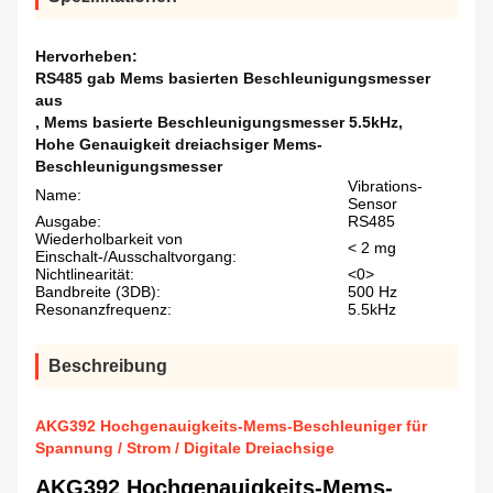
Hervorheben:
RS485 gab Mems basierten Beschleunigungsmesser
aus
,
Mems basierte Beschleunigungsmesser 5.5kHz
,
Hohe Genauigkeit dreiachsiger Mems-
Beschleunigungsmesser
Vibrations-
Name:
Sensor
Ausgabe:
RS485
Wiederholbarkeit von
< 2 mg
Einschalt-/Ausschaltvorgang:
Nichtlinearität:
<0>
Bandbreite (3DB):
500 Hz
Resonanzfrequenz:
5.5kHz
Beschreibung
AKG392 Hochgenauigkeits-Mems-Beschleuniger für
Spannung / Strom / Digitale Dreiachsige
AKG392 Hochgenauigkeits-Mems-