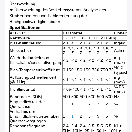
Überwachung
★ Überwachung des Verkehrssystems, Analyse des
Straßenbodens und Fehlererkennung der
Hochgeschwindigkeitsbahn
Spezifikationen
AKG392
Parameter
Einheit
Reichweite
±2
±4
±8
± 10
± 20
± 40
g
Bias-Kalibrierung
< 1
< 1
< 1
< 1
< 1
< 1
mg/kg
X, Y,
X, Y,
X, Y,
X, Y,
X, Y,
X, Y,
Messachse
Achse
Z
Z
Z
Z
Z
Z
Wiederholbarkeit von
mg
< 2
< 2
< 2
< 2
< 2
< 2
Einschalt-/Ausschaltvorgang
(max)
%/°C
Bias-Temperaturkoeffizient
0.15
0.15
0.15
0.75
0.75
0.75
(typisch)
Auflösung/Schwellenwert
mg
< 1
< 1
< 1
< 1
< 1
< 1
(@ 1Hz)
(max)
% FS
Nichtlinearität
< 05
< 08
< 1
< 1
< 1
< 1
(max)
Bandbreite (3DB)
500
500
500
500
500
500
Hz
Empfindlichkeit der
1
1
1
2
2
2
%
Querachse
Verhältnis der
Empfindlichkeit gegenüber
1
1
2
5
5
5
%
Querschwingungen
Resonanzfrequenz
2.4
2.4
2.4
5.5
5.5
5.5
KHz
5Hz, 10Hz, 25Hz, 50Hz, 100Hz,