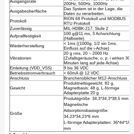
Ausgangsrate
200Hz, 500Hz, 1000Hz
Das System ist in der Lage, die
Ausgabeoberfläche
Daten zu verarbeiten.
RION 68 Protokoll und MODBUS
Protokoll
RTU Protokoll
Zuverlässig
MIL-HDBK-217, Stufe 2
100 g@11 ms, 3 Achsrichtung
Aufprallfestigkeit
(Halbseite)
< 1ms ((1000g, 1/2 sin 1ms,
Wiederherstellung
Einfluss auf die i-Achse)
20 g rms, 20 ~ 2000 Hz
Vibrationen
(Zufallsgeräusche, o, p, i wirken 30
Minuten lang auf jede Achse)
Einleitung (VDD_VSS)
9 bis 36 VDC
Betriebsstromverbrauch
< 60mA @ 12 VDC
Anschluss
Branchenüblicher M12-Anschluss
Produktnettogewicht: 82 g,
Gewicht
Magnetbasis: 48 g, L-förmige
Adapterplatte 20 g
Produktgröße: 34,3*34,3*38,5 mm
Magnetische
Adsorptionsbasisgröße:
Größe
34,23*34,23*6 mm
L-förmige Adapterplatten: 36*44*15
mm