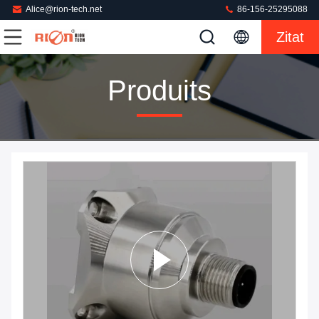
Alice@rion-tech.net
86-156-25295088
Zitat
Produits