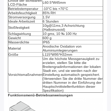
Größe der sichtbaren
L60.5*W45mm
LCD-Fläche
Betriebstemperatur
-10°C bis +70°C
Arbeitsfeuchtigkeit
85% RH
Stromversorgung
1.5V
Ideale Arbeitszeit
6 Stunden
10g@11ms,3 Achsrichtung
Stoßfestigkeit
(Halbsinusoid)
Schlagwirkung
10 gms, 10 ‰ 100 Hz
Gewicht
600 g
Wasserdichte
IP65
Anodische Oxidation von
Material
Aluminiumlegierungen
Größe
L115*W95*H32mm
Um die höchste Messgenauigkeit zu
erzielen, stellen Sie bitte die
Breitengradinformationen der lokalen
Stadt ein, und sie werden nach der
Vorsichtsmaßnahmen
Einstellung automatisch gespeichert.
(Verwenden Sie die dritte Nummer der
dritten Nummer in der Einführung der
Hauptschnittstellenfunktion dieser
Spezifikation)
Funktionsmenü-Betriebsanweisungen