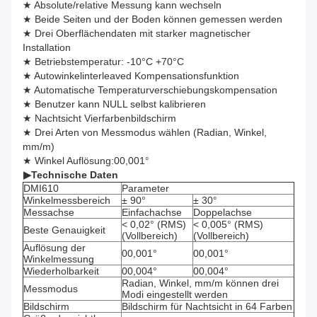
★ Absolute/relative Messung kann wechseln
★ Beide Seiten und der Boden können gemessen werden
★ Drei Oberflächendaten mit starker magnetischer
Installation
★ Betriebstemperatur: -10°C +70°C
★ Autowinkelinterleaved Kompensationsfunktion
★ Automatische Temperaturverschiebungskompensation
★ Benutzer kann NULL selbst kalibrieren
★ Nachtsicht Vierfarbenbildschirm
★ Drei Arten von Messmodus wählen (Radian, Winkel,
mm/m)
★ Winkel Auflösung:00,001°
▶
Technische Daten
DMI610
Parameter
Winkelmessbereich
± 90°
± 30°
Messachse
Einfachachse
Doppelachse
< 0,02° (RMS)
< 0,005° (RMS)
Beste Genauigkeit
(Vollbereich)
(Vollbereich)
Auflösung der
00,001°
00,001°
Winkelmessung
Wiederholbarkeit
00,004°
00,004°
Radian, Winkel, mm/m können drei
Messmodus
Modi eingestellt werden
Bildschirm
Bildschirm für Nachtsicht in 64 Farben