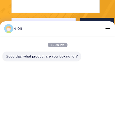
Senden Sie
Rion
12:26 PM
Good day, what product are you looking for?
Shenzhen Rion Technology Co., Ltd.
Alice@rion-tech.net
86-156-25295088
Block 1, COFCO(FUAN) Ro
botics Industriepark, Da Yan
g Road Nr. 90, Bezirk Fuyon
g, Stadt Shenzhen, China