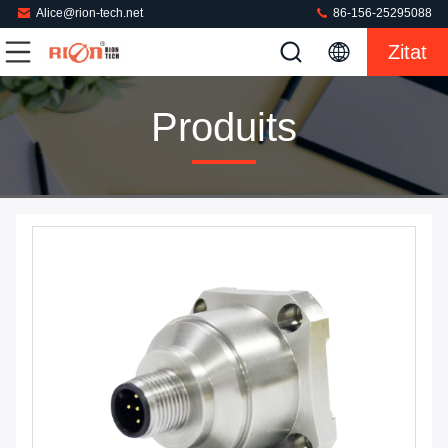
Alice@rion-tech.net
86-156-25295088
Zitat
Produits