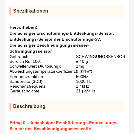
Spezifikationen
Hervorheben:
Dreiachsiger Erschütterungs-Entdeckungs-Sensor
,
Entdeckungs-Sensor der Erschütterungs-5V
,
Dreiachsiger Beschleunigungsmesser-
Schwingungssensor
Gebrauch:
SCHWINGUNGSSENSOR
Bereich Rs=100:
± 40 g
Schwellenwert (Auflösung):
1mg
Abweichungstemperaturkoeffizient:
0.01%/℃
Frequenzreaktion:
500Hz
Bandbreite (3DB):
1000 Hz
Resonanzfrequenz:
2.4kHz
Geräuschdichte:
21 μg/√Hz
Beschreibung
Ertrag 0 - dreiachsiger Erschütterungs-Entdeckungs-
Sensor des Beschleunigungsmesser-5V