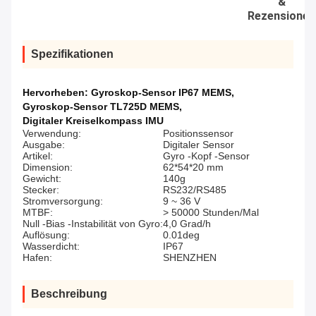
&
Rezensionen
Spezifikationen
Hervorheben:
Gyroskop-Sensor IP67 MEMS
,
Gyroskop-Sensor TL725D MEMS
,
Digitaler Kreiselkompass IMU
Verwendung:
Positionssensor
Ausgabe:
Digitaler Sensor
Artikel:
Gyro -Kopf -Sensor
Dimension:
62*54*20 mm
Gewicht:
140g
Stecker:
RS232/RS485
Stromversorgung:
9 ~ 36 V
MTBF:
> 50000 Stunden/Mal
Null -Bias -Instabilität von Gyro:
4,0 Grad/h
Auflösung:
0.01deg
Wasserdicht:
IP67
Hafen:
SHENZHEN
Beschreibung