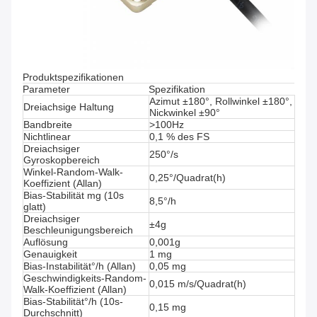
Produktspezifikationen
Parameter
Spezifikation
Azimut ±180°, Rollwinkel ±180°,
Dreiachsige Haltung
Nickwinkel ±90°
Bandbreite
>100Hz
Nichtlinear
0,1 % des FS
Dreiachsiger
250°/s
Gyroskopbereich
Winkel-Random-Walk-
0,25°/Quadrat(h)
Koeffizient (Allan)
Bias-Stabilität mg (10s
8,5°/h
glatt)
Dreiachsiger
±4g
Beschleunigungsbereich
Auflösung
0,001g
Genauigkeit
1 mg
Bias-Instabilität°/h (Allan)
0,05 mg
Geschwindigkeits-Random-
0,015 m/s/Quadrat(h)
Walk-Koeffizient (Allan)
Bias-Stabilität°/h (10s-
0,15 mg
Durchschnitt)