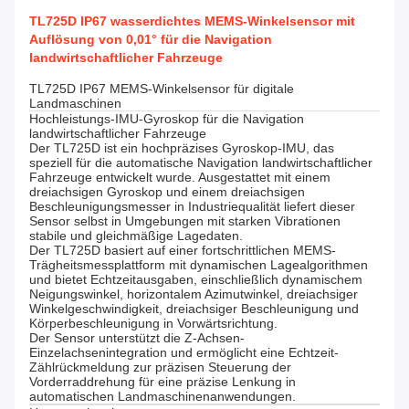
TL725D IP67 wasserdichtes MEMS-Winkelsensor mit
Auflösung von 0,01° für die Navigation
landwirtschaftlicher Fahrzeuge
TL725D IP67 MEMS-Winkelsensor für digitale
Landmaschinen
Hochleistungs-IMU-Gyroskop für die Navigation
landwirtschaftlicher Fahrzeuge
Der TL725D ist ein hochpräzises Gyroskop-IMU, das
speziell für die automatische Navigation landwirtschaftlicher
Fahrzeuge entwickelt wurde. Ausgestattet mit einem
dreiachsigen Gyroskop und einem dreiachsigen
Beschleunigungsmesser in Industriequalität liefert dieser
Sensor selbst in Umgebungen mit starken Vibrationen
stabile und gleichmäßige Lagedaten.
Der TL725D basiert auf einer fortschrittlichen MEMS-
Trägheitsmessplattform mit dynamischen Lagealgorithmen
und bietet Echtzeitausgaben, einschließlich dynamischem
Neigungswinkel, horizontalem Azimutwinkel, dreiachsiger
Winkelgeschwindigkeit, dreiachsiger Beschleunigung und
Körperbeschleunigung in Vorwärtsrichtung.
Der Sensor unterstützt die Z-Achsen-
Einzelachsenintegration und ermöglicht eine Echtzeit-
Zählrückmeldung zur präzisen Steuerung der
Vorderraddrehung für eine präzise Lenkung in
automatischen Landmaschinenanwendungen.