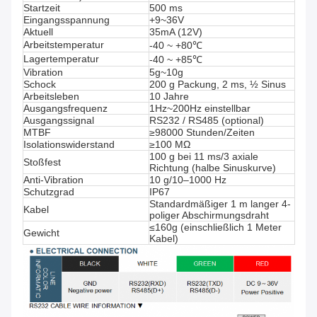
Startzeit
500 ms
Eingangsspannung
+9~36V
Aktuell
35mA (12V)
Arbeitstemperatur
-40 ~ +80℃
Lagertemperatur
-40 ~ +85℃
Vibration
5g~10g
Schock
200 g Packung, 2 ms, ½ Sinus
Arbeitsleben
10 Jahre
Ausgangsfrequenz
1Hz~200Hz einstellbar
Ausgangssignal
RS232 / RS485 (optional)
MTBF
≥98000 Stunden/Zeiten
Isolationswiderstand
≥100 MΩ
100 g bei 11 ms/3 axiale
Stoßfest
Richtung (halbe Sinuskurve)
Anti-Vibration
10 g/10–1000 Hz
Schutzgrad
IP67
Standardmäßiger 1 m langer 4-
Kabel
poliger Abschirmungsdraht
≤160g (einschließlich 1 Meter
Gewicht
Kabel)