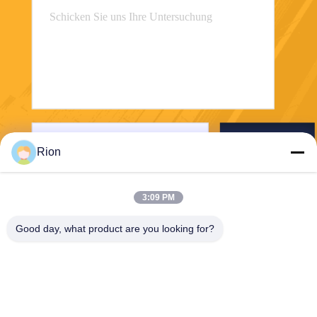
Senden Sie
Rion
3:09 PM
Good day, what product are you looking for?
Shenzhen Rion Technology Co., Ltd.
Alice@rion-tech.net
86-156-25295088
Block 1, COFCO(FUAN) Ro