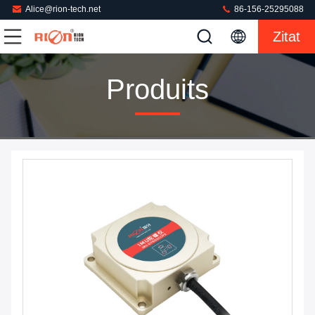
Alice@rion-tech.net
86-156-25295088
Zitat
Produits