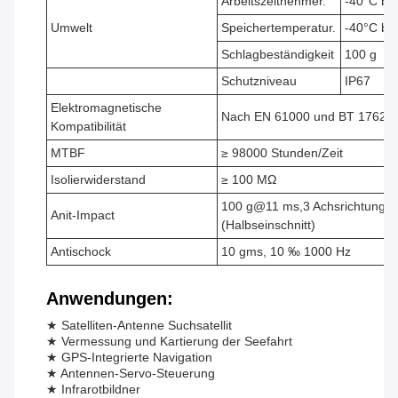
Arbeitszeitnehmer.
-40°C bi
Umwelt
Speichertemperatur.
-40°C bi
Schlagbeständigkeit
100 g
Schutzniveau
IP67
Elektromagnetische
Nach EN 61000 und BT 17626
Kompatibilität
MTBF
≥ 98000 Stunden/Zeit
Isolierwiderstand
≥ 100 MΩ
100 g@11 ms,3 Achsrichtung
Anit-Impact
(Halbseinschnitt)
Antischock
10 gms, 10 ‰ 1000 Hz
Anwendungen:
★ Satelliten-Antenne Suchsatellit
★ Vermessung und Kartierung der Seefahrt
★ GPS-Integrierte Navigation
★ Antennen-Servo-Steuerung
★ Infrarotbildner