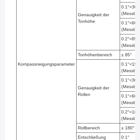
0.1°<30°
(Messber
Genauigkeit der
Tonhöhe
0.1°<60°
(Messber
0.2°<85°
(Messber
Tonhöhenbereich
± 85°
Kompassneigungsparameter
0.1°<15°
(Messber
0.1°<30°
(Messber
Genauigkeit der
Rollen
0.1°<60°
(Messber
0.2°<180
(Messber
Rollbereich
± 180°
Entschließung
0.1°