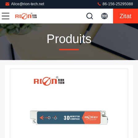
Alice@rion-tech.net
86-156-25295088
Zitat
Produits