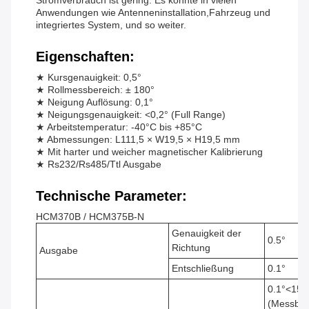
Stromverbrauch ist gering. Es könnte in vielen
Anwendungen wie Antenneninstallation,Fahrzeug und
integriertes System, und so weiter.
Eigenschaften:
★ Kursgenauigkeit: 0,5°
★ Rollmessbereich: ± 180°
★ Neigung Auflösung: 0,1°
★ Neigungsgenauigkeit: <0,2° (Full Range)
★ Arbeitstemperatur: -40°C bis +85°C
★ Abmessungen: L111,5 × W19,5 × H19,5 mm
★ Mit harter und weicher magnetischer Kalibrierung
★ Rs232/Rs485/Ttl Ausgabe
Technische Parameter:
HCM370B / HCM375B-N
Genauigkeit der
0.5°
Richtung
Ausgabe
Entschließung
0.1°
0.1°<15°
(Messber