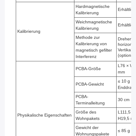
Hardmagnetische
Erhältlich
Kalibrierung
Weichmagnetische
Erhältlich
Kalibrierung
Kalibrierung
Methode zur
Drehen 3
Kalibrierung von
horizontal
Vertikale
magnetisch gefilter
(optional)
Interferenz
L76 × W1
PCBA-Größe
mm
≤ 10 g (
PCBA-Gewicht
Enddraht
PCBA-
30 cm Sc
Terminalleitung
Größe des
L111,5 ×
Physikalische Eigenschaften
Wohnpakets
H19,5 m
Gewicht der
≤ 85 g (o
Wohnungspakete