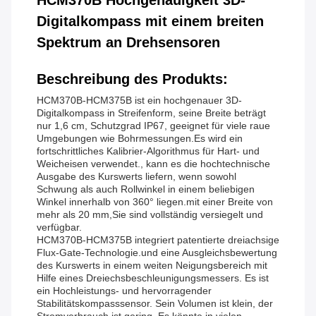
HCM370B Hochgenauigkeit 3D-
Digitalkompass mit einem breiten
Spektrum an Drehsensoren
Beschreibung des Produkts:
HCM370B-HCM375B ist ein hochgenauer 3D-
Digitalkompass in Streifenform, seine Breite beträgt
nur 1,6 cm, Schutzgrad IP67, geeignet für viele raue
Umgebungen wie Bohrmessungen.Es wird ein
fortschrittliches Kalibrier-Algorithmus für Hart- und
Weicheisen verwendet., kann es die hochtechnische
Ausgabe des Kurswerts liefern, wenn sowohl
Schwung als auch Rollwinkel in einem beliebigen
Winkel innerhalb von 360° liegen.mit einer Breite von
mehr als 20 mm,Sie sind vollständig versiegelt und
verfügbar.
HCM370B-HCM375B integriert patentierte dreiachsige
Flux-Gate-Technologie.und eine Ausgleichsbewertung
des Kurswerts in einem weiten Neigungsbereich mit
Hilfe eines Dreiechsbeschleunigungsmessers. Es ist
ein Hochleistungs- und hervorragender
Stabilitätskompasssensor. Sein Volumen ist klein, der