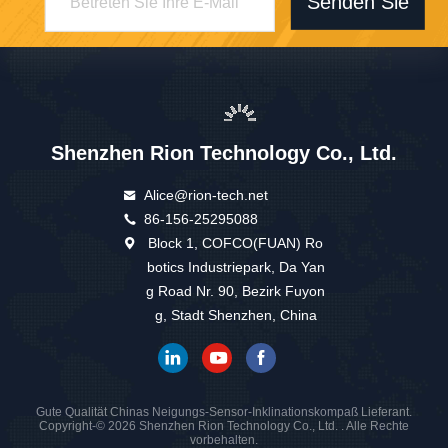
Senden Sie
Shenzhen Rion Technology Co., Ltd.
Alice@rion-tech.net
86-156-25295088
Block 1, COFCO(FUAN) Ro
botics Industriepark, Da Yan
g Road Nr. 90, Bezirk Fuyon
g, Stadt Shenzhen, China
Gute Qualität Chinas Neigungs-Sensor-Inklinationskompaß Lieferant.
Copyright-© 2026 Shenzhen Rion Technology Co., Ltd. . Alle Rechte
vorbehalten.