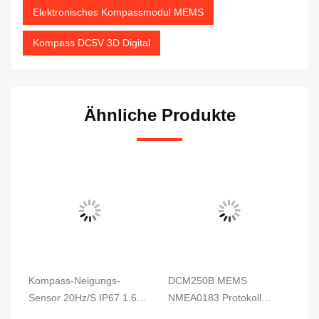
Elektronisches Kompassmodul MEMS
Kompass DC5V 3D Digital
Ähnliche Produkte
Kompass-Neigungs-
DCM250B MEMS
DD
Sensor 20Hz/S IP67 1.6cm
NMEA0183 Protokoll
Di
-
3D Digital gab Rate For
Elektronisches
Ko