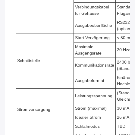
Verbindungskabel
Standard
für Gehäuse
Flugansc
RS232/R
Ausgabeoberfläche
(optional)
Start Verzögerung
< 50 ms
Maximale
20 Hz/s
Ausgangsrate
Schnittstelle
2400 bis
Kommunikationsrate
(Standar
Binäres
Ausgabeformat
Hochleist
(Standar
Leistungsspannung
Gleichsp
Strom (maximal)
30 mA
Stromversorgung
Idealer Strom
26 mA
Schlafmodus
TBD