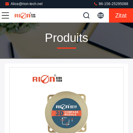
Alice@rion-tech.net
86-156-25295088
Zitat
Produits