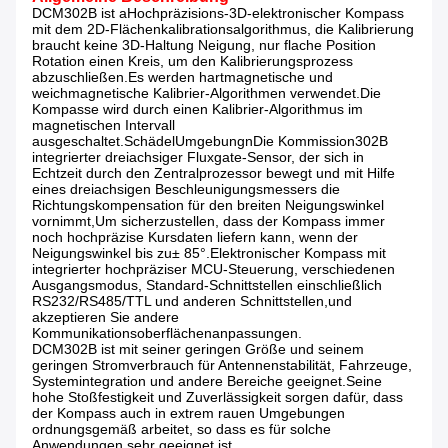
DCM30
2
B ist a
Hochpräzisions-3D-elektronischer Kompass
mit dem 2D-Flächenkalibrationsalgorithmus, die Kalibrierung
braucht keine 3D-Haltung Neigung, nur flache Position
Rotation einen Kreis, um den Kalibrierungsprozess
abzuschließen.
Es werden hartmagnetische und
weichmagnetische Kalibrier-Algorithmen verwendet.
Die
Kompasse wird durch einen Kalibrier-Algorithmus im
magnetischen Intervall
ausgeschaltet.
Schädel
Umgebung
n
Die Kommission
30
2
B
integrierter dreiachsiger Fluxgate-Sensor, der sich in
Echtzeit durch den Zentralprozessor bewegt und mit Hilfe
eines dreiachsigen Beschleunigungsmessers die
Richtungskompensation für den breiten Neigungswinkel
vornimmt,Um sicherzustellen, dass der Kompass immer
noch hochpräzise Kursdaten liefern kann, wenn der
Neigungswinkel bis zu
± 85°.Elektronischer Kompass mit
integrierter hochpräziser MCU-Steuerung, verschiedenen
Ausgangsmodus, Standard-Schnittstellen einschließlich
RS232/RS485/TTL und anderen Schnittstellen,und
akzeptieren Sie andere
Kommunikationsoberflächenanpassungen.
DCM302B ist mit seiner geringen Größe und seinem
geringen Stromverbrauch für Antennenstabilität, Fahrzeuge,
Systemintegration und andere Bereiche geeignet.Seine
hohe Stoßfestigkeit und Zuverlässigkeit sorgen dafür, dass
der Kompass auch in extrem rauen Umgebungen
ordnungsgemäß arbeitet, so dass es für solche
Anwendungen sehr geeignet ist