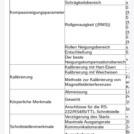
Schrägkeitsbereich
± 8
0.1
Kompassneigungsparameter
(Me
0.2
(Me
Rollgenauigkeit ((RMS))
0.3
(Me
0.3
(Me
Rollen Neigungsbereich
± 8
Entschließung
0.1°
Der beste
< 4
Neigungskompensationsbereich
Kalibrierung mit Hart-Eisen
- Ja
Kalibrierung mit Weicheisen
- Ja
Kalibrierung
Flu
Methode zur Kalibrierung von
eine
Magnetfeldinterferenzen
Kali
Abmessung
L60
PCB:
Gewicht
Körperliche Merkmale
100
Anschlüsse für die RS-
5PI
232/RS485/TTL-Schnittstelle
Verzögerung des Starts
< 5
Maximale Ausgangsrate
20 
Schnittstellenmerkmale
Kommunikationsrate
240
Bin