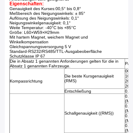
Eigenschaften:
Genauigkeit des Kurses:00,5° bis 0,8°
Meßbereich des Neigungswinkels: ± 85°
Auflösung des Neigungswinkels: 0,1°
Neigungswinkelgenauigkeit: 0,1°
Weite Temperatur: -40°C bis +85°C
Größe: L60×W59×H29mm
Mit hartem Magnet, weichem Magnet und
Winkelkompensation
Gleichspannungsversorgung 5 V
Standard-RS232/RS485/TTL-Ausgabeoberfläche
Schutzklasse IP 67
Die in Absatz 1 genannten Anforderungen gelten für die in
Par
Absatz 1 genannten Fahrzeuge.
00,
Die beste Kursgenauigkeit
10,
(RMS)
Kompassrichtung
20,
20,
Entschließung
0.1°
0.1
(Me
0.2
(Me
Schallgenauigkeit ((RMS))
0.3
(Me
0.3
(Me