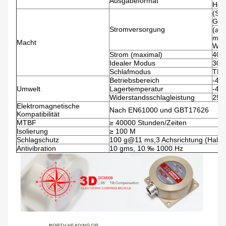
Ausgabeformat
Hoch
(St
Gle
Stromversorgung
(auf
maß
Macht
Wei
Strom (maximal)
40 
Idealer Modus
30 
Schlafmodus
TB
Betriebsbereich
-40
Umwelt
Lagertemperatur
-40
Widerstandsschlagleistung
250
Elektromagnetische
Nach EN61000 und GBT17626
Kompatibilität
MTBF
≥ 40000 Stunden/Zeiten
Isolierung
≥ 100 M
Schlagschutz
100 g@11 ms,3 Achsrichtung (Halbse
Antivibration
10 gms, 10 ‰ 1000 Hz