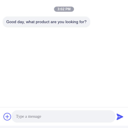
3:02 PM
Good day, what product are you looking for?
Senden Sie
Shenzhen Rion Technology Co., Ltd.
Alice@rion-tech.net
86-156-25295088