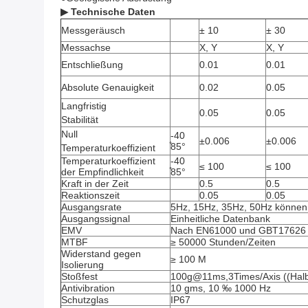
▶ Technische Daten
Messgeräusch
± 10
± 30
Messachse
X, Y
X, Y
Entschließung
0.01
0.01
Absolute Genauigkeit
0.02
0.05
Langfristig
0.05
0.05
Stabilität
Null
-40
±0.006
±0.006
̊85°
Temperaturkoeffizient
Temperaturkoeffizient
-40
≤ 100
≤ 100
der Empfindlichkeit
̊85°
Kraft in der Zeit
0.5
0.5
Reaktionszeit
0.05
0.05
Ausgangsrate
5Hz, 15Hz, 35Hz, 50Hz können 
Ausgangssignal
Einheitliche Datenbank
EMV
Nach EN61000 und GBT17626
MTBF
≥ 50000 Stunden/Zeiten
Widerstand gegen
≥ 100 M
Isolierung
Stoßfest
100g@11ms,3Times/Axis ((Halb
Antivibration
10 gms, 10 ‰ 1000 Hz
Schutzglas
IP67