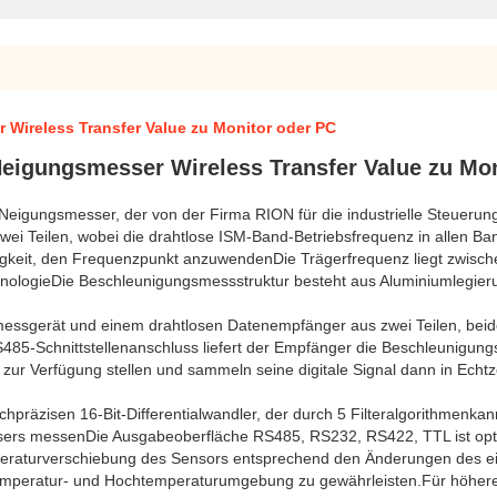
ireless Transfer Value zu Monitor oder PC
igungsmesser Wireless Transfer Value zu Mon
Neigungsmesser, der von der Firma RION für die industrielle Steuerun
 Teilen, wobei die drahtlose ISM-Band-Betriebsfrequenz in allen Ban
igkeit, den Frequenzpunkt anzuwendenDie Trägerfrequenz liegt zwi
ologieDie Beschleunigungsmessstruktur besteht aus Aluminiumlegierung 
messgerät und einem drahtlosen Datenempfänger aus zwei Teilen, bei
5-Schnittstellenanschluss liefert der Empfänger die Beschleunigun
zur Verfügung stellen und sammeln seine digitale Signal dann in Echt
präzisen 16-Bit-Differentialwandler, der durch 5 Filteralgorithmenka
sers messenDie Ausgabeoberfläche RS485, RS232, RS422, TTL ist opt
mperaturverschiebung des Sensors entsprechend den Änderungen des e
temperatur- und Hochtemperaturumgebung zu gewährleisten.Für höhere