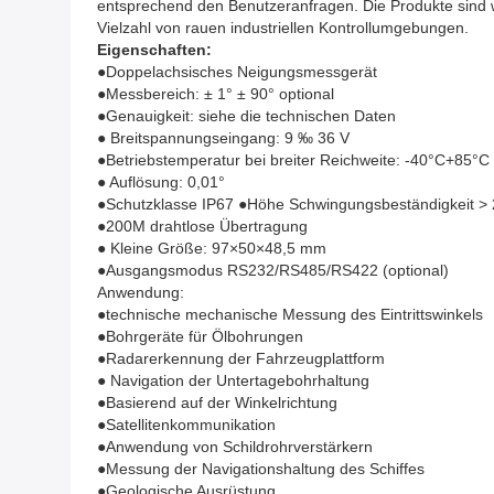
entsprechend den Benutzeranfragen. Die Produkte sind wir
Vielzahl von rauen industriellen Kontrollumgebungen.
Eigenschaften:
●Doppelachsisches Neigungsmessgerät
●Messbereich: ± 1° ± 90° optional
●Genauigkeit: siehe die technischen Daten
● Breitspannungseingang: 9 ‰ 36 V
●Betriebstemperatur bei breiter Reichweite: -40°C+85°C
● Auflösung: 0,01°
●Schutzklasse IP67 ●Höhe Schwingungsbeständigkeit >
●200M drahtlose Übertragung
● Kleine Größe: 97×50×48,5 mm
●Ausgangsmodus RS232/RS485/RS422 (optional)
Anwendung:
●technische mechanische Messung des Eintrittswinkels
●Bohrgeräte für Ölbohrungen
●Radarerkennung der Fahrzeugplattform
● Navigation der Untertagebohrhaltung
●Basierend auf der Winkelrichtung
●Satellitenkommunikation
●Anwendung von Schildrohrverstärkern
●Messung der Navigationshaltung des Schiffes
●Geologische Ausrüstung