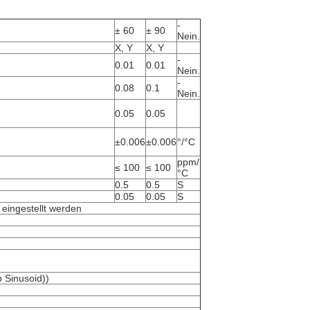
-
± 60
± 90
Nein.
X, Y
X, Y
-
0.01
0.01
Nein.
-
0.08
0.1
Nein.
0.05
0.05
±0.006
±0.006
°/°C
ppm/
≤ 100
≤ 100
°C
0.5
0.5
S
0.05
0.05
S
eingestellt werden
 Sinusoid))