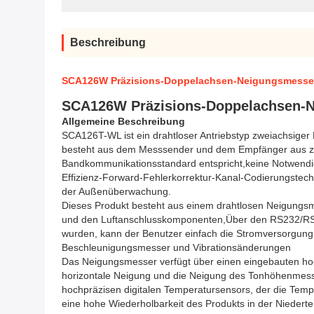
Beschreibung
SCA126W Präzisions-Doppelachsen-Neigungsmesser W
SCA126W Präzisions-Doppelachsen-Ne
Allgemeine Beschreibung
SCA126T-WL ist ein drahtloser Antriebstyp zweiachsiger 
besteht aus dem Messsender und dem Empfänger aus zwei
Bandkommunikationsstandard entspricht,keine Notwend
Effizienz-Forward-Fehlerkorrektur-Kanal-Codierungstechn
der Außenüberwachung.
Dieses Produkt besteht aus einem drahtlosen Neigungs
und den Luftanschlusskomponenten,Über den RS232/RS48
wurden, kann der Benutzer einfach die Stromversorgung 
Beschleunigungsmesser und Vibrationsänderungen
Das Neigungsmesser verfügt über einen eingebauten hoch
horizontale Neigung und die Neigung des Tonhöhenmes
hochpräzisen digitalen Temperatursensors, der die Te
eine hohe Wiederholbarkeit des Produkts in der Nieder