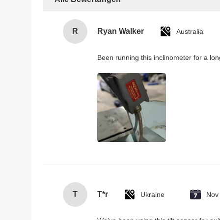
R
Ryan Walker
Australia
Been running this inclinometer for a lon
T
T*r
Ukraine
Nov