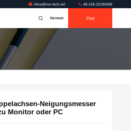
Alice@rion-tech.net
86-156-25295088
Zitat
German
ppelachsen-Neigungsmesser
 zu Monitor oder PC