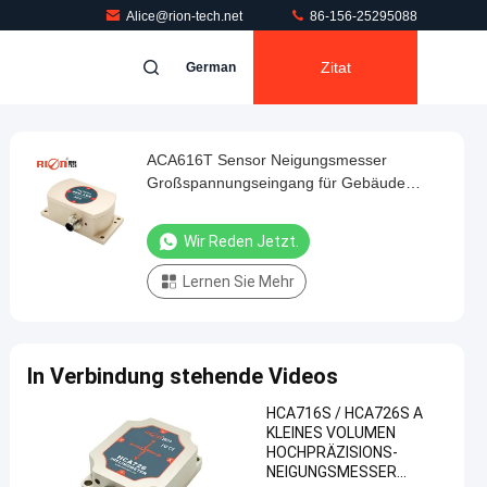
Alice@rion-tech.net
86-156-25295088
Zitat
German
ACA616T Sensor Neigungsmesser
Großspannungseingang für Gebäude
Neigungsmesser
Wir Reden Jetzt.
Lernen Sie Mehr
In Verbindung stehende Videos
HCA716S / HCA726S A
KLEINES VOLUMEN
HOCHPRÄZISIONS-
NEIGUNGSMESSER