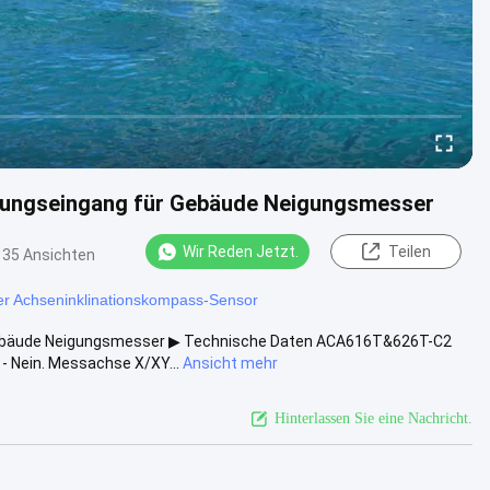
ungseingang für Gebäude Neigungsmesser
Wir Reden Jetzt.
Teilen
35 Ansichten
er Achseninklinationskompass-Sensor
ebäude Neigungsmesser ▶ Technische Daten ACA616T&626T-C2
 - Nein. Messachse X/XY...
Ansicht mehr
Hinterlassen Sie eine Nachricht.