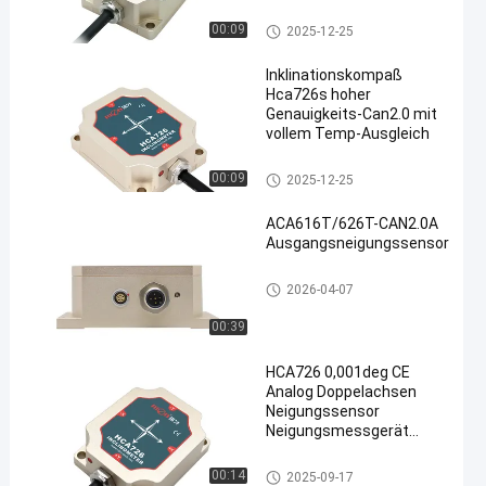
CAN2.0A/B-AUSGANG
Neigungs-Sensor-Inklinationsk
00:09
2025-12-25
ompaß
Inklinationskompaß
Hca726s hoher
Genauigkeits-Can2.0 mit
vollem Temp-Ausgleich
Neigungs-Sensor-Inklinationsk
00:09
2025-12-25
ompaß
ACA616T/626T-CAN2.0A
Ausgangsneigungssensor
Neigungs-Sensor-Inklinationsk
2026-04-07
ompaß
00:39
HCA726 0,001deg CE
Analog Doppelachsen
Neigungssensor
Neigungsmessgerät
0,02s Weite Reichweite
Neigungs-Sensor-Inklinationsk
00:14
2025-09-17