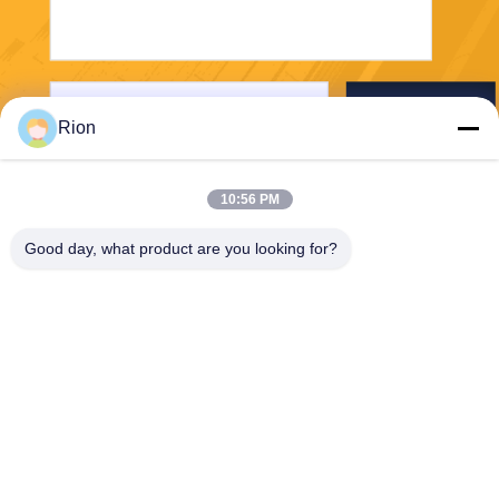
Senden Sie
Rion
10:56 PM
Good day, what product are you looking for?
Shenzhen Rion Technology Co., Ltd.
Alice@rion-tech.net
86-156-25295088
Block 1, COFCO(FUAN) Ro
botics Industriepark, Da Yan
g Road Nr. 90, Bezirk Fuyon
g, Stadt Shenzhen, China