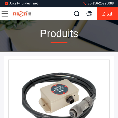
Alice@rion-tech.net
86-156-25295088
Zitat
Produits