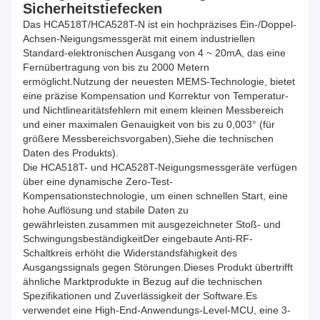
Sicherheitstiefecken
Das HCA518T/HCA528T-N ist ein hochpräzises Ein-/Doppel-
Achsen-Neigungsmessgerät mit einem industriellen
Standard-elektronischen Ausgang von 4 ~ 20mA, das eine
Fernübertragung von bis zu 2000 Metern
ermöglicht.Nutzung der neuesten MEMS-Technologie, bietet
eine präzise Kompensation und Korrektur von Temperatur-
und Nichtlinearitätsfehlern mit einem kleinen Messbereich
und einer maximalen Genauigkeit von bis zu 0,003° (für
größere Messbereichsvorgaben),Siehe die technischen
Daten des Produkts).
Die HCA518T- und HCA528T-Neigungsmessgeräte verfügen
über eine dynamische Zero-Test-
Kompensationstechnologie, um einen schnellen Start, eine
hohe Auflösung und stabile Daten zu
gewährleisten.zusammen mit ausgezeichneter Stoß- und
SchwingungsbeständigkeitDer eingebaute Anti-RF-
Schaltkreis erhöht die Widerstandsfähigkeit des
Ausgangssignals gegen Störungen.Dieses Produkt übertrifft
ähnliche Marktprodukte in Bezug auf die technischen
Spezifikationen und Zuverlässigkeit der Software.Es
verwendet eine High-End-Anwendungs-Level-MCU, eine 3-