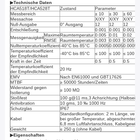
▶
Technische Daten
HCA518T/HCA528T
Zustand
Parameter
Messbereich
± 10
± 30
± 60
±
Messachse
X/XY
X/XY
X/XY
X
Null-Ausgabe
0° Ausgang
12
12
12
1
Entschließung
0.001
0.001
0.001
0
Maxime
Raumtemperatur.
0.005
0.01
0.02
0
Messgenauigkeit
RMSE
Raumtemperatur.
0.003
0.003
0.005
0
Nulltemperaturkoeffizient
-40°C bis 85°C
0.0005
0.0005
0.0005
0
Temperaturkoeffizient
-40°C bis 85°C
≤ 100
≤ 100
≤ 100
≤
der Empfindlichkeit
Kraft in der Zeit
0.5
0.5
0.5
0
Temperaturkoeffizient
20 Hz
der Empfindlichkeit
EMV
Nach EN61000 und GBT17626
MTBF
≥ 50000 Stunden/Zeiten
Widerstand gegen
≥ 100 MΩ
Isolierung
Stoßfest
100 g@11 ms,3 Achsrichtung (Halbseinsc
Antivibration
10 gms, 10 ‰ 1000 Hz
Schutzglas
IP67
Standardkonfiguration: 2 m Länge, versc
Kabel
bei großer Temperatur, abgeschirmtes K
6,8 mm Luftfahrtanschluss, Kabelgewich
Gewicht
≤ 250 g (ohne Kabel)
▶
Eigenschaften