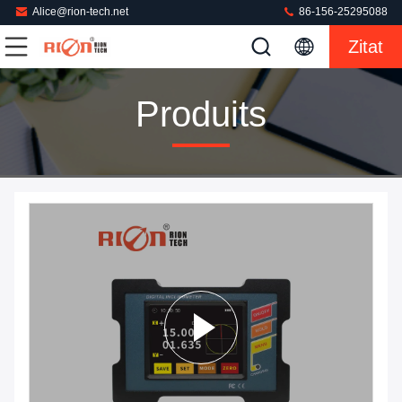
Alice@rion-tech.net
86-156-25295088
Zitat
Produits