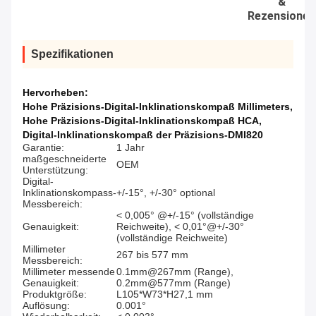
&
Rezensionen
Spezifikationen
Hervorheben:
Hohe Präzisions-Digital-Inklinationskompaß Millimeters
,
Hohe Präzisions-Digital-Inklinationskompaß HCA
,
Digital-Inklinationskompaß der Präzisions-DMI820
Garantie:
1 Jahr
maßgeschneiderte
OEM
Unterstützung:
Digital-
Inklinationskompass-
+/-15°, +/-30° optional
Messbereich:
< 0,005° @+/-15° (vollständige
Genauigkeit:
Reichweite), < 0,01°@+/-30°
(vollständige Reichweite)
Millimeter
267 bis 577 mm
Messbereich:
Millimeter messende
0.1mm@267mm (Range),
Genauigkeit:
0.2mm@577mm (Range)
Produktgröße:
L105*W73*H27,1 mm
Auflösung:
0.001°