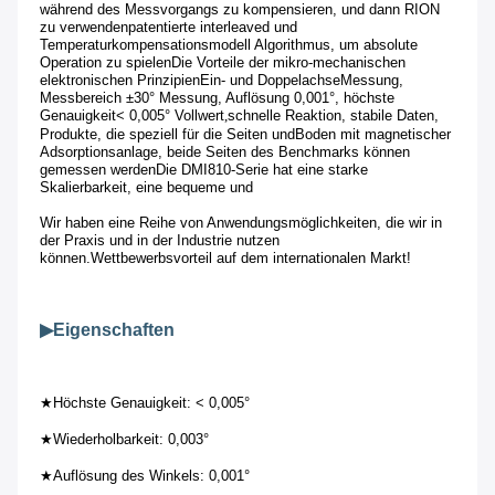
während des Messvorgangs zu kompensieren, und dann RION 
zu verwenden
patentierte interleaved und 
Temperaturkompensationsmodell Algorithmus, um absolute 
Operation zu spielen
Die Vorteile der mikro-mechanischen 
elektronischen Prinzipien
Ein- und Doppelachse
Messung, 
Messbereich ±30° Messung, Auflösung 0,001°, höchste 
Genauigkeit
< 0,005° Vollwert
,
schnelle Reaktion, stabile Daten, 
Produkte, die speziell für die Seiten und
Boden mit magnetischer 
Adsorptionsanlage, beide Seiten des Benchmarks können 
gemessen werden
Die DMI810-Serie hat eine starke 
Skalierbarkeit, eine bequeme und
Wir haben eine Reihe von Anwendungsmöglichkeiten, die wir in 
der Praxis und in der Industrie nutzen 
können.
Wettbewerbsvorteil auf dem internationalen Markt!
▶
Eigenschaften
★
Höchste Genauigkeit: < 0,005°
★
Wiederholbarkeit: 0,003°
★
Auflösung des Winkels: 0,001°