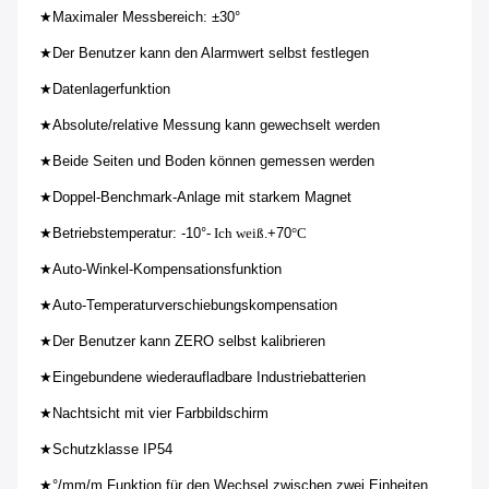
★
Maximaler Messbereich: ±30°
★
Der Benutzer kann den Alarmwert selbst festlegen
★
Datenlagerfunktion
★
Absolute/relative Messung kann gewechselt werden
★
Beide Seiten und Boden können gemessen werden
★
Doppel-Benchmark-Anlage mit starkem Magnet
★
Betriebstemperatur: -10°
- Ich weiß.
+70
°C
★
Auto-Winkel-Kompensationsfunktion
★
Auto-Temperaturverschiebungskompensation
★
Der Benutzer kann ZERO selbst kalibrieren
★
Eingebundene wiederaufladbare Industriebatterien
★
Nachtsicht mit vier Farbbildschirm
★
Schutzklasse IP54
★
°/mm/m Funktion für den Wechsel zwischen zwei Einheiten