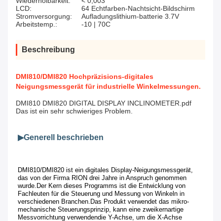
Wiederholbarkeit:
< 0,003°
LCD:
64 Echtfarben-Nachtsicht-Bildschirm
Stromversorgung:
Aufladungslithium-batterie 3.7V
Arbeitstemp.:
-10 | 70C
Beschreibung
DMI810/DMI820 Hochpräzisions-digitales
Neigungsmessgerät für industrielle Winkelmessungen.
DMI810 DMI820 DIGITAL DISPLAY INCLINOMETER.pdf
Das ist ein sehr schwieriges Problem.
▶
Generell beschrieben
DMI810/DMI820 ist ein digitales Display-Neigungsmessgerät, 
das von der Firma RION drei Jahre in Anspruch genommen 
wurde.
Der Kern dieses Programms ist die Entwicklung von 
Fachleuten für die Steuerung und Messung von Winkeln in 
verschiedenen Branchen.
Das Produkt verwendet das mikro-
mechanische Steuerungsprinzip, kann eine zweikernartige 
Messvorrichtung verwenden
die Y-Achse, um die X-Achse 