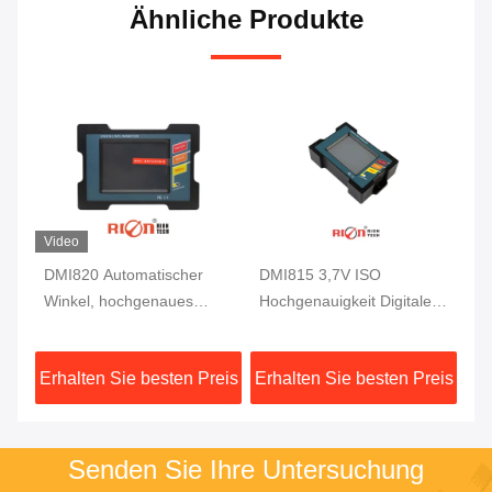
Ähnliche Produkte
Video
Vi
le
DMI820 Automatischer
DMI815 3,7V ISO
So
Winkel, hochgenaues
Hochgenauigkeit Digitales
Li
digitales
Neigungsmessgerät
Ge
er
Neigungsmessgerät,
Schraubmontagewinkelfinder
In
eis
Erhalten Sie besten Preis
Erhalten Sie besten Preis
Er
Datenspeicher
Senden Sie Ihre Untersuchung