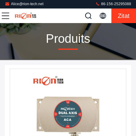
Alice@rion-tech.net
86-156-25295088
Zitat
Produits