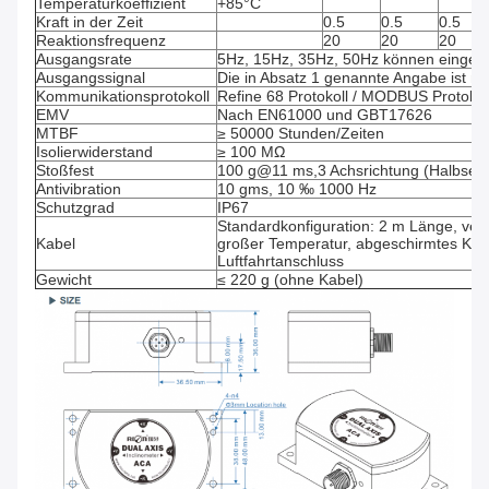
Temperaturkoeffizient
+85°C
Kraft in der Zeit
0.5
0.5
0.5
Reaktionsfrequenz
20
20
20
Ausgangsrate
5Hz, 15Hz, 35Hz, 50Hz können eingest
Ausgangssignal
Die in Absatz 1 genannte Angabe ist ni
Kommunikationsprotokoll
Refine 68 Protokoll / MODBUS Protokol
EMV
Nach EN61000 und GBT17626
MTBF
≥ 50000 Stunden/Zeiten
Isolierwiderstand
≥ 100 MΩ
Stoßfest
100 g@11 ms,3 Achsrichtung (Halbseins
Antivibration
10 gms, 10 ‰ 1000 Hz
Schutzgrad
IP67
Standardkonfiguration: 2 m Länge, vers
Kabel
großer Temperatur, abgeschirmtes Kab
Luftfahrtanschluss
Gewicht
≤ 220 g (ohne Kabel)