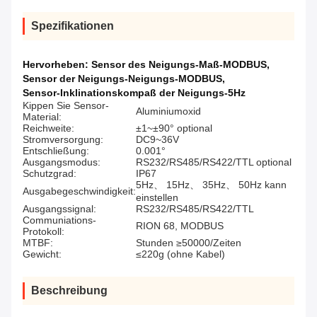
Spezifikationen
Hervorheben:
Sensor des Neigungs-Maß-MODBUS
,
Sensor der Neigungs-Neigungs-MODBUS
,
Sensor-Inklinationskompaß der Neigungs-5Hz
Kippen Sie Sensor-
Aluminiumoxid
Material:
Reichweite:
±1~±90° optional
Stromversorgung:
DC9~36V
Entschließung:
0.001°
Ausgangsmodus:
RS232/RS485/RS422/TTL optional
Schutzgrad:
IP67
5Hz、 15Hz、 35Hz、 50Hz kann
Ausgabegeschwindigkeit:
einstellen
Ausgangssignal:
RS232/RS485/RS422/TTL
Communiations-
RION 68, MODBUS
Protokoll:
MTBF:
Stunden ≥50000/Zeiten
Gewicht:
≤220g (ohne Kabel)
Beschreibung