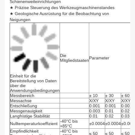
Schienenweiteinrichtungen
★ Präzise Steuerung des Werkzeugmaschinenstandes
★ Geologische Ausrüstung für die Beobachtung von
Neigungen
Die
Parameter
Mitgliedstaaten
Einheit für die
Bereitstellung von Daten
über die
Anwendungsbedingungen
Messbereich
± 10
± 30
± 60
Messachse
X/XY
X/XY
X/XY
Entschließung
0.001
0.001
0.001
Messgenauigkeit
0.003
0.01
0.02
Langfristige Stabilität
0.01
0.02
0.03
-40°C bis
Nulltemperaturkoeffizient
±0.0004
±0.0004
±0.000
+85°C
Empfindlichkeit
-40°C bis
≤ 50
≤ 50
≤ 50