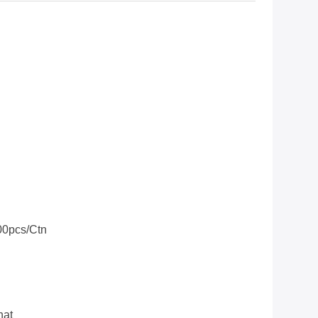
00pcs/ctn
nat