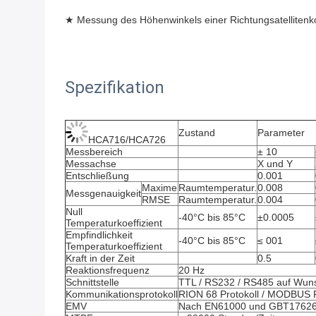
★ Messung des Höhenwinkels einer Richtungsatelliten
Spezifikation
Zustand
Parameter
HCA716/HCA726
Messbereich
± 10
Messachse
X und Y
Entschließung
0.001
Maxime
Raumtemperatur.
0.008
Messgenauigkeit
RMSE
Raumtemperatur.
0.004
Null 
-40°C bis 85°C
±0.0005
Temperaturkoeffizient
Empfindlichkeit 
-40°C bis 85°C
≤ 001
Temperaturkoeffizient
Kraft in der Zeit
0.5
Reaktionsfrequenz
20 Hz
Schnittstelle
TTL / RS232 / RS485 auf Wun
Kommunikationsprotokoll
RION 68 Protokoll / MODBUS R
EMV
Nach EN61000 und GBT1762