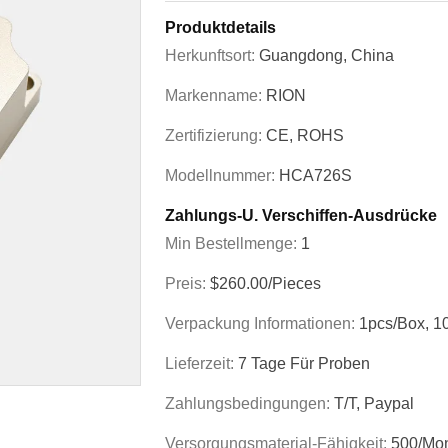
Produktdetails
Herkunftsort:
Guangdong, China
Markenname:
RION
Zertifizierung:
CE, ROHS
Modellnummer:
HCA726S
Zahlungs-U. Verschiffen-Ausdrücke
Min Bestellmenge:
1
Preis:
$260.00/Pieces
Verpackung Informationen:
1pcs/box, 1
Lieferzeit:
7 Tage Für Proben
Zahlungsbedingungen:
T/T, Paypal
Versorgungsmaterial-Fähigkeit:
500/Mo