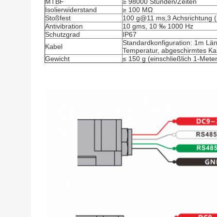
MTBF
≥ 98000 Stunden/Zeiten
Isolierwiderstand
≥ 100 MΩ
Stoßfest
100 g@11 ms,3 Achsrichtung (H
Antivibration
10 gms, 10 ‰ 1000 Hz
Schutzgrad
IP67
Standardkonfiguration: 1m Länge
Kabel
Temperatur, abgeschirmtes K
Gewicht
≤ 150 g (einschließlich 1-Mete