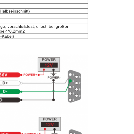
albseinschnitt)
, verschleißfest, ölfest, bei großer 
abel4*0,2mm2
r-Kabel)