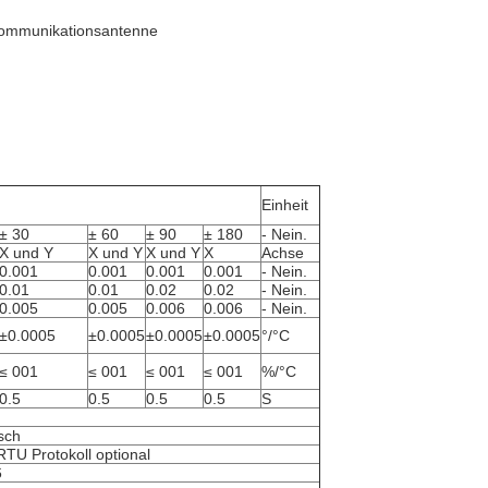
kommunikationsantenne
Einheit
± 30
± 60
± 90
± 180
- Nein.
X und Y
X und Y
X und Y
X
Achse
0.001
0.001
0.001
0.001
- Nein.
0.01
0.01
0.02
0.02
- Nein.
0.005
0.005
0.006
0.006
- Nein.
±0.0005
±0.0005
±0.0005
±0.0005
°/°C
≤ 001
≤ 001
≤ 001
≤ 001
%/°C
0.5
0.5
0.5
0.5
S
sch
TU Protokoll optional
6