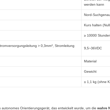
werden kann
Nord-Suchgenaui
Kurs halten (Null
≥ 10000 Stunde
romversorgungsleitung > 0,3mm², Stromleitung
9,5~36VDC
Material
Gewicht
≤ 1,1 kg (ohne K
s autonomes Orientierungsgerät, das entwickelt wurde, um die
wahre 