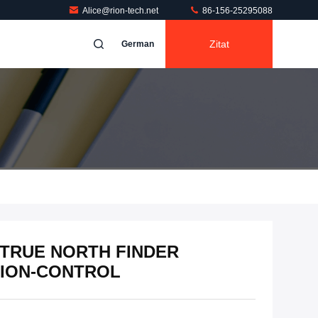
Alice@rion-tech.net
86-156-25295088
Zitat
German
TRUE NORTH FINDER
SION-CONTROL