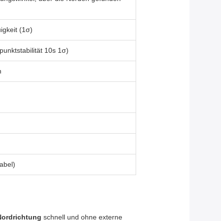
gkeit (1σ)
punktstabilität 10s 1σ)
n
abel)
Nordrichtung
schnell und ohne externe