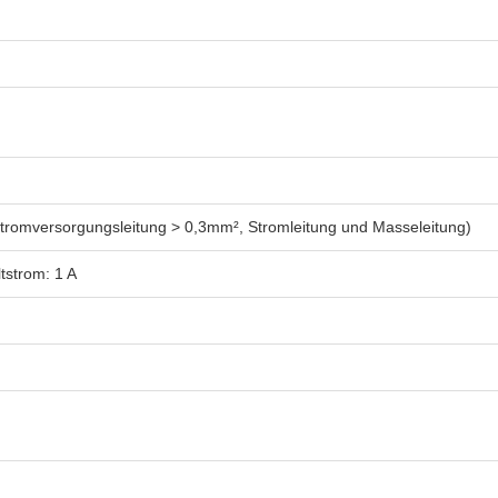
romversorgungsleitung > 0,3mm², Stromleitung und Masseleitung)
tstrom: 1 A