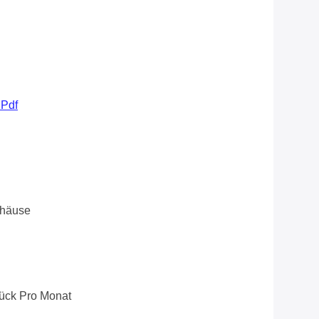
pdf
ehäuse
ück Pro Monat