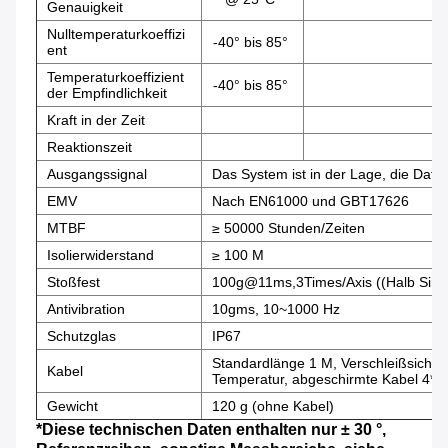
Genauigkeit
Nulltemperaturkoeffizi
-40° bis 85°
ent
Temperaturkoeffizient
-40° bis 85°
der Empfindlichkeit
Kraft in der Zeit
Reaktionszeit
Ausgangssignal
Das System ist in der Lage, die Date
EMV
Nach EN61000 und GBT17626
MTBF
≥ 50000 Stunden/Zeiten
Isolierwiderstand
≥ 100 M
Stoßfest
100g@11ms,3Times/Axis ((Halb Sinu
Antivibration
10gms, 10~1000 Hz
Schutzglas
IP67
Standardlänge 1 M, Verschleißsicherhe
Kabel
Temperatur, abgeschirmte Kabel 4*
Gewicht
120 g (ohne Kabel)
*Diese technischen Daten enthalten nur ± 30 °,