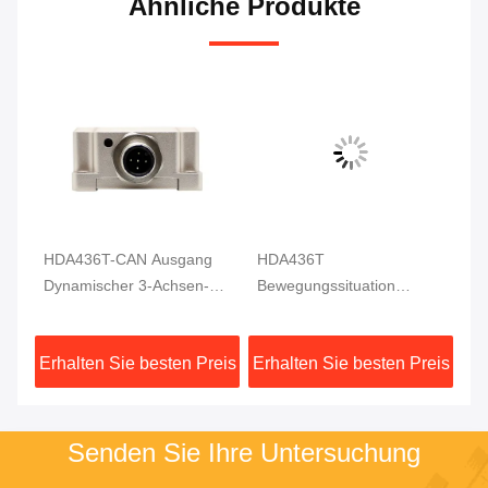
Ähnliche Produkte
HDA436T-CAN Ausgang
HDA436T
HD
s-
Dynamischer 3-Achsen-
Bewegungssituation
Vi
Neigungssensor
Dynamisches
Ne
Bewegungssensor MEMS
Neigungsmesser
T
eis
Erhalten Sie besten Preis
Erhalten Sie besten Preis
Er
Winkelsensor
Winkelmessung 3 Achse
Dy
Hohe Präzision
Senden Sie Ihre Untersuchung