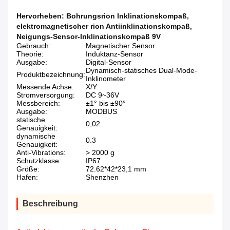
Hervorheben:
Bohrungsrion Inklinationskompaß
,
elektromagnetischer rion Antiinklinationskompaß
,
Neigungs-Sensor-Inklinationskompaß 9V
Gebrauch:
Magnetischer Sensor
Theorie:
Induktanz-Sensor
Ausgabe:
Digital-Sensor
Dynamisch-statisches Dual-Mode-
Produktbezeichnung:
Inklinometer
Messende Achse:
X/Y
Stromversorgung:
DC 9~36V
Messbereich:
±1° bis ±90°
Ausgabe:
MODBUS
statische
0,02
Genauigkeit:
dynamische
0.3
Genauigkeit:
Anti-Vibrations:
> 2000 g
Schutzklasse:
IP67
Größe:
72.62*42*23,1 mm
Hafen:
Shenzhen
Beschreibung