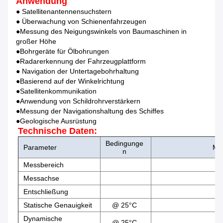
Anwendung
● Satellitenantennensuchstern
● Überwachung von Schienenfahrzeugen
●Messung des Neigungswinkels von Baumaschinen in
großer Höhe
●Bohrgeräte für Ölbohrungen
●Radarerkennung der Fahrzeugplattform
● Navigation der Untertagebohrhaltung
●Basierend auf der Winkelrichtung
●Satellitenkommunikation
●Anwendung von Schildrohrverstärkern
●Messung der Navigationshaltung des Schiffes
●Geologische Ausrüstung
Technische Daten:
Bedingunge
Parameter
MC
n
Messbereich
Messachse
Entschließung
Statische Genauigkeit
@ 25°C
Dynamische
@ 25°C