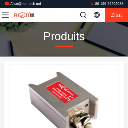
Alice@rion-tech.net
86-156-25295088
Zitat
Produits