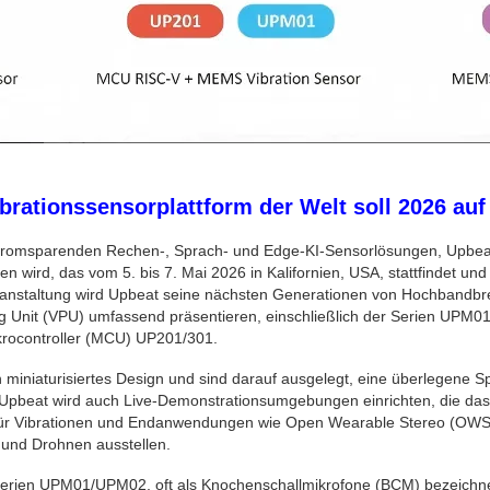
brationssensorplattform der Welt soll 2026 a
stromsparenden Rechen-, Sprach- und Edge-KI-Sensorlösungen, Upbeat 
 wird, das vom 5. bis 7. Mai 2026 in Kalifornien, USA, stattfindet un
Veranstaltung wird Upbeat seine nächsten Generationen von Hochband
sing Unit (VPU) umfassend präsentieren, einschließlich der Serien U
krocontroller (MCU) UP201/301.
miniaturisiertes Design und sind darauf ausgelegt, eine überlegene S
. Upbeat wird auch Live-Demonstrationsumgebungen einrichten, die das
r Vibrationen und Endanwendungen wie Open Wearable Stereo (OWS)-
 und Drohnen ausstellen.
erien UPM01/UPM02, oft als Knochenschallmikrofone (BCM) bezeichnet