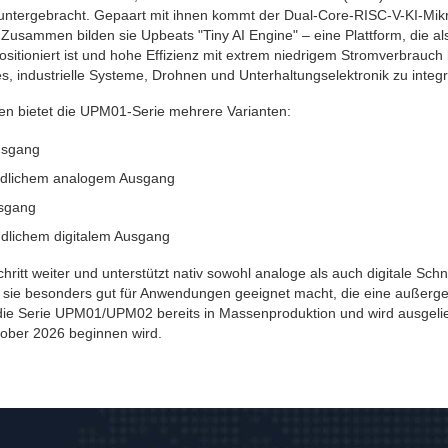
ntergebracht. Gepaart mit ihnen kommt der Dual-Core-RISC-V-KI-Mikr
usammen bilden sie Upbeats "Tiny AI Engine" – eine Plattform, die al
ositioniert ist und hohe Effizienz mit extrem niedrigem Stromverbrauch
, industrielle Systeme, Drohnen und Unterhaltungselektronik zu integr
onen bietet die UPM01-Serie mehrere Varianten:
usgang
ndlichem analogem Ausgang
usgang
dlichem digitalem Ausgang
itt weiter und unterstützt nativ sowohl analoge als auch digitale Schni
as sie besonders gut für Anwendungen geeignet macht, die eine außerge
st die Serie UPM01/UPM02 bereits in Massenproduktion und wird ausgeli
ober 2026 beginnen wird.