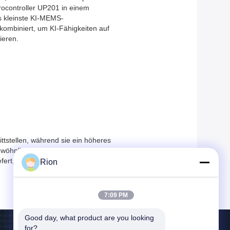
ocontroller UP201 in einem
s kleinste KI-MEMS-
 kombiniert, um KI-Fähigkeiten auf
ieren.
ttstellen, während sie ein höheres
wöhnliche Audio-Klarheit erfordern.
efert, während die Auslieferung des
Rion
7:09 PM
Good day, what product are you looking 
for?