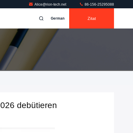
Alice@rion-tech.net
86-156-25295088
Zitat
German
2026 debütieren