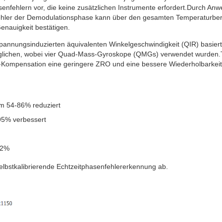
enfehlern vor, die keine zusätzlichen Instrumente erfordert.Durch Anw
hler der Demodulationsphase kann über den gesamten Temperaturbere
enauigkeit bestätigen.
pannungsinduzierten äquivalenten Winkelgeschwindigkeit (QIR) basiert,
rglichen, wobei vier Quad-Mass-Gyroskope (QMGs) verwendet wurden.Te
-Kompensation eine geringere ZRO und eine bessere Wiederholbarkeit
 54-86% reduziert
95% verbessert
62%
selbstkalibrierende Echtzeitphasenfehlererkennung ab.