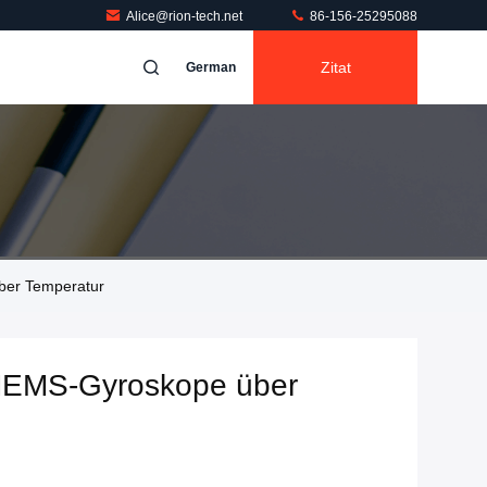
Alice@rion-tech.net
86-156-25295088
Zitat
German
ber Temperatur
 MEMS-Gyroskope über