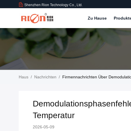
Shenzhen Rion Technology Co., Ltd.
Zu Hause
Produkt
Haus
/
Nachrichten
/
Firmennachrichten Über Demodulat
Demodulationsphasenfehl
Temperatur
2026-05-09