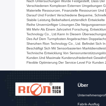
Nach Untersuchungen Wurde Festgestellt, Dass Der
Verschiedenen Komplexen Externen Umgebungen Gearbei
Materielle Ressourcen, Finanzielle Ressourcen Und D
Darauf Und Fordert Verschiedene Bequeme, Schnell
Stabile Leistung BeibehaltenLetztendlich Entwickel
Reihe Unvernünftiger Lösungen.die Neigungssensore
Mit Mehr Als Einem Jahrzehnt Forschung, Entwicklu
Technology Co., Ltd.kann In Diesem Überwachungs
Des Auf Dem Turmpfosten Angebrachten Doppelachse
Shenzhen Rion Technology Co., Ltd. Befindet Sich
Beschäftigt Sich Mit Sensorbasierten Marktdienstle
Technische Entwicklung Von Sensorunterstützungslös
Kunden.und Maximale Kundenzufriedenheit Gewährle
Flexible Optimierung Der Service-Level Für Kunden 
Über
Unternehmensprofi
Fabrik-Ausflug