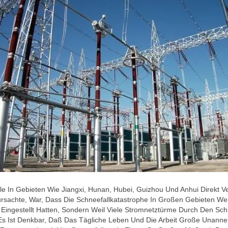
le In Gebieten Wie Jiangxi, Hunan, Hubei, Guizhou Und Anhui Direkt V
achte, War, Dass Die Schneefallkatastrophe In Großen Gebieten Weit
g Eingestellt Hatten, Sondern Weil Viele Stromnetztürme Durch Den
s Ist Denkbar, Daß Das Tägliche Leben Und Die Arbeit Große Unannehm