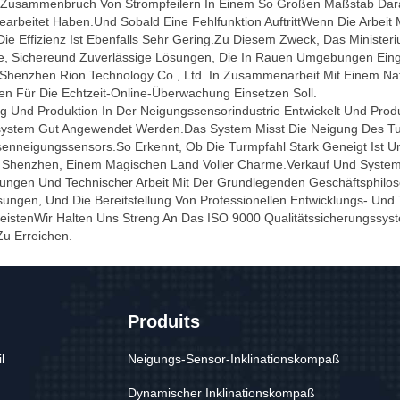
 Zusammenbruch Von Strompfeilern In Einem So Großen Maßstab Darauf
tet Haben.und Sobald Eine Fehlfunktion AuftrittWenn Die Arbeit Manue
ie Effizienz Ist Ebenfalls Sehr Gering.Zu Diesem Zweck, Das Minister
e, Sichereund Zuverlässige Lösungen, Die In Rauen Umgebungen Ein
te Shenzhen Rion Technology Co., Ltd. In Zusammenarbeit Mit Einem N
n Für Die Echtzeit-Online-Überwachung Einsetzen Soll.
ng Und Produktion In Der Neigungssensorindustrie Entwickelt Und Pro
system Gut Angewendet Werden.Das System Misst Die Neigung Des T
nneigungssensors.so Erkennt, Ob Die Turmpfahl Stark Geneigt Ist Un
 In Shenzhen, Einem Magischen Land Voller Charme.Verkauf Und Syste
istungen Und Technischer Arbeit Mit Der Grundlegenden Geschäftsphilo
ungen, Und Die Bereitstellung Von Professionellen Entwicklungs- Un
istenWir Halten Uns Streng An Das ISO 9000 Qualitätssicherungssy
Zu Erreichen.
Produits
l
Neigungs-Sensor-Inklinationskompaß
Dynamischer Inklinationskompaß