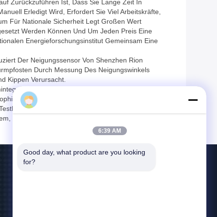
 Zurückzuführen Ist, Dass Sie Lange Zeit In
ll Erledigt Wird, Erfordert Sie Viel Arbeitskräfte,
ium Für Nationale Sicherheit Legt Großen Wert
gesetzt Werden Können Und Um Jeden Preis Eine
ationalen Energieforschungsinstitut Gemeinsam Eine
duziert Der Neigungssensor Von Shenzhen Rion
urmpfosten Durch Messung Des Neigungswinkels
d Kippen Verursacht.
mintegration Von NeigungswinkelDas Unternehmen
sophie Der Spezialisierung Und Vermarktung.die
d Testlösungen Entsprechend Den Bedürfnissen Der
stem, Um Strenge Interne Managementverfahren Und
6:39 AM
Good day, what product are you looking 
for?
Treten Sie Mit Uns In Verbindung
Alice@rion-tech.net
86-156-25295088