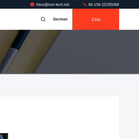
Alice@rion-tech.net
86-156-25295088
Zitat
German